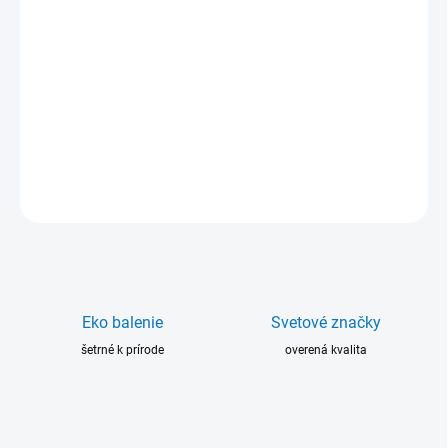
−
+
Pridať do košíka
Dichtol WFT Macro Spray na odstránenie porozity tesní malé aj
veľké póry. Má veľmi vysokú kapilárnu aktivitu a vytvrdzuje pri
izbových podmienkach bez pridania tepla. Balenie: 0,5 litra.
DETAILNÉ INFORMÁCIE
OPÝTAŤ SA
Eko balenie
Svetové značky
šetrné k prírode
overená kvalita