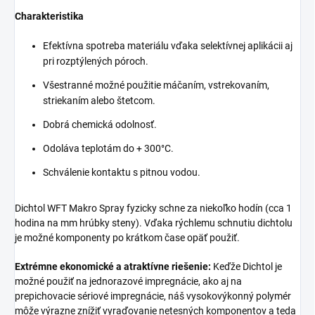
Charakteristika
Efektívna spotreba materiálu vďaka selektívnej aplikácii aj
pri rozptýlených póroch.
Všestranné možné použitie máčaním, vstrekovaním,
striekaním alebo štetcom.
Dobrá chemická odolnosť.
Odoláva teplotám do + 300°C.
Schválenie kontaktu s pitnou vodou.
Dichtol WFT Makro Spray fyzicky schne za niekoľko hodín (cca 1
hodina na mm hrúbky steny). Vďaka rýchlemu schnutiu dichtolu
je možné komponenty po krátkom čase opäť použiť.
Extrémne ekonomické a atraktívne riešenie:
Keďže Dichtol je
možné použiť na jednorazové impregnácie, ako aj na
prepichovacie sériové impregnácie, náš vysokovýkonný polymér
môže výrazne znížiť vyraďovanie netesných komponentov a teda