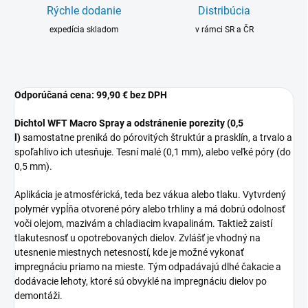
Rýchle dodanie
Distribúcia
expedícia skladom
v rámci SR a ČR
Odporúčaná cena:
99,90 € bez DPH
Dichtol WFT Macro Spray a odstránenie porezity (0,5
l)
samostatne preniká do pórovitých štruktúr a prasklín, a trvalo a
spoľahlivo ich utesňuje. Tesní malé (0,1 mm), alebo veľké póry (do
0,5 mm).
Aplikácia je atmosférická, teda bez vákua alebo tlaku. Vytvrdený
polymér vypĺňa otvorené póry alebo trhliny a má dobrú odolnosť
voči olejom, mazivám a chladiacim kvapalinám. Taktiež zaistí
tlakutesnosť u opotrebovaných dielov. Zvlášť je vhodný na
utesnenie miestnych netesností, kde je možné vykonať
impregnáciu priamo na mieste. Tým odpadávajú dlhé čakacie a
dodávacie lehoty, ktoré sú obvyklé na impregnáciu dielov po
demontáži.