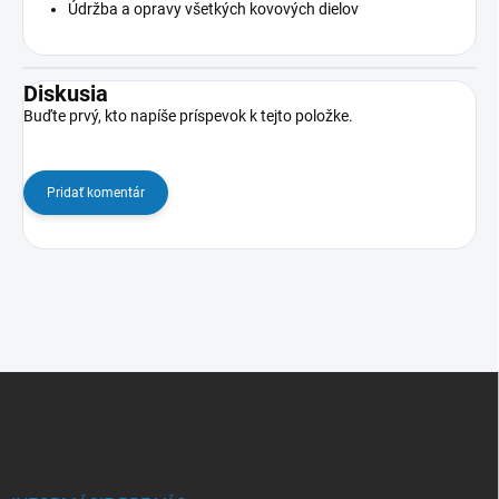
Údržba a opravy všetkých kovových dielov
Diskusia
Buďte prvý, kto napíše príspevok k tejto položke.
Pridať komentár
Z
á
p
ä
t