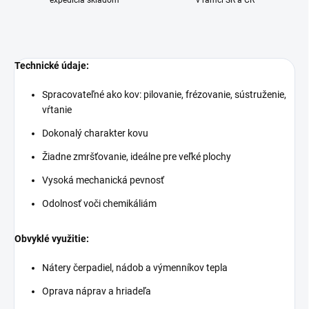
expedícia skladom
v rámci SR a ČR
Technické údaje:
Spracovateľné ako kov: pilovanie, frézovanie, sústruženie,
vŕtanie
Dokonalý charakter kovu
Žiadne zmršťovanie, ideálne pre veľké plochy
Vysoká mechanická pevnosť
Odolnosť voči chemikáliám
Obvyklé využitie:
Nátery čerpadiel, nádob a výmenníkov tepla
Oprava náprav a hriadeľa