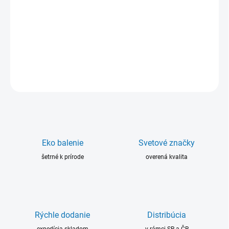
Ultrametal Bronz P Rapid je vysoko kvalitný dvojzložkový
polymérny materiál určený na opravy kovov. Systém epoxidovej
živice bez obsahu rozpúšťadiel má vysokú chemickú odolnosť a
nepodlieha korózii.
DETAILNÉ INFORMÁCIE
OPÝTAŤ SA
Eko balenie
Svetové značky
šetrné k prírode
overená kvalita
Rýchle dodanie
Distribúcia