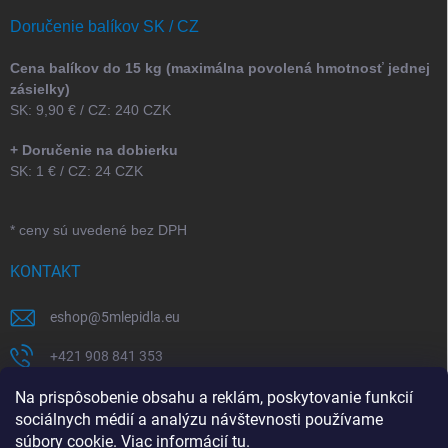
Doručenie balíkov SK / CZ
Cena balíkov do 15 kg (maximálna povolená hmotnosť jednej
zásielky)
SK: 9,90 € / CZ: 240 CZK
+ Doručenie na dobierku
SK: 1 € / CZ: 24 CZK
* ceny sú uvedené bez DPH
KONTAKT
eshop
@
5mlepidla.eu
+421 908 841 353
+421 907 164 773
Na prispôsobenie obsahu a reklám, poskytovanie funkcií
sociálnych médií a analýzu návštevnosti používame
5Mlepidla
súbory cookie. Viac informácií
tu
.