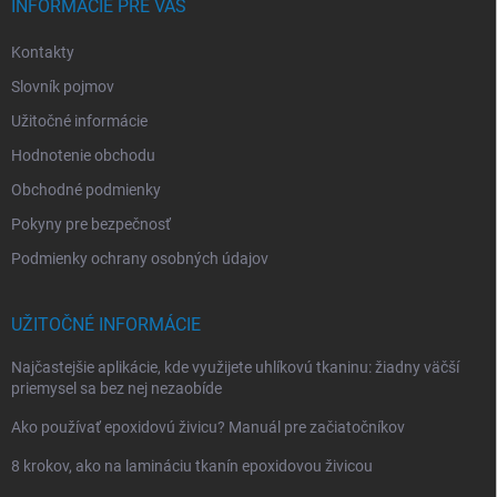
i
INFORMÁCIE PRE VÁS
e
Kontakty
Slovník pojmov
Užitočné informácie
Hodnotenie obchodu
Obchodné podmienky
Pokyny pre bezpečnosť
Podmienky ochrany osobných údajov
UŽITOČNÉ INFORMÁCIE
Najčastejšie aplikácie, kde využijete uhlíkovú tkaninu: žiadny väčší
priemysel sa bez nej nezaobíde
Ako používať epoxidovú živicu? Manuál pre začiatočníkov
8 krokov, ako na lamináciu tkanín epoxidovou živicou