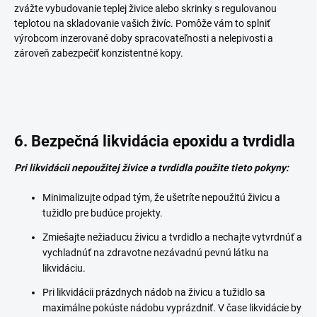
zvážte vybudovanie teplej živice alebo skrinky s regulovanou
teplotou na skladovanie vašich živíc. Pomôže vám to splniť
výrobcom inzerované doby spracovateľnosti a nelepivosti a
zároveň zabezpečiť konzistentné kopy.
6. Bezpečná likvidácia epoxidu a tvrdidla
Pri likvidácii nepoužitej živice a tvrdidla použite tieto pokyny:
Minimalizujte odpad tým, že ušetríte nepoužitú živicu a
tužidlo pre budúce projekty.
Zmiešajte nežiaducu živicu a tvrdidlo a nechajte vytvrdnúť a
vychladnúť na zdravotne nezávadnú pevnú látku na
likvidáciu.
Pri likvidácii prázdnych nádob na živicu a tužidlo sa
maximálne pokúste nádobu vyprázdniť. V čase likvidácie by