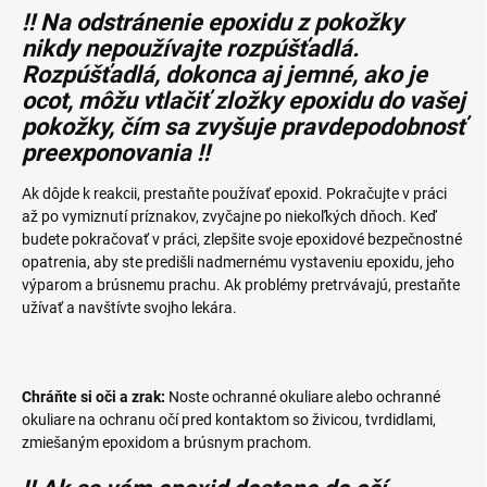
!! Na odstránenie epoxidu z pokožky
nikdy nepoužívajte rozpúšťadlá.
Rozpúšťadlá, dokonca aj jemné, ako je
ocot, môžu vtlačiť zložky epoxidu do vašej
pokožky, čím sa zvyšuje pravdepodobnosť
preexponovania !!
Ak dôjde k reakcii, prestaňte používať epoxid. Pokračujte v práci
až po vymiznutí príznakov, zvyčajne po niekoľkých dňoch. Keď
budete pokračovať v práci, zlepšite svoje epoxidové bezpečnostné
opatrenia, aby ste predišli nadmernému vystaveniu epoxidu, jeho
výparom a brúsnemu prachu. Ak problémy pretrvávajú, prestaňte
užívať a navštívte svojho lekára.
Chráňte si oči a zrak:
Noste ochranné okuliare alebo ochranné
okuliare na ochranu očí pred kontaktom so živicou, tvrdidlami,
zmiešaným epoxidom a brúsnym prachom.