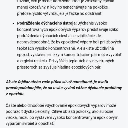
tužidlo, čím je menej korozívne. Hoci je zmiešaný epoxid
menej korozívny, nikdy ho nenechávajte na pokožke,
pretože rýchlo vytvrdzuje a je ťažké ho odstrániť.
Podráždenie dýchacieho ústroja
: Dýchanie vysoko
koncentrovaných epoxidových výparov predstavuje riziko
podráždenia dýchacích ciest a senzibilizácie. Je
nepravdepodobné, že by epoxidové výpary boli pri izbových
teplotách vysoko koncentrované. Ale ak ste už citliví na
epoxid, vystavenie nízkym koncentráciám pár môže vyvolať
alergickú reakciu. Pri vyšších teplotách a v nevetraných
priestoroch sa zvyšuje hladina epoxidových pár.
Ak ste fajčiar alebo vaše pľúca sú už namáhané, je oveľa
pravdepodobnejšie, že sa u vás vyvinú vážne dýchacie problémy
z epoxidu.
Časté alebo dlhodobé vdychovanie epoxidových výparov môže
podráždiť dýchacie cesty. Citlivé oblasti pokožky, ako sú očné
viečka, môžu po vystavení vysoko koncentrovaným epoxidovým
výparom svrbieť a opúchať.