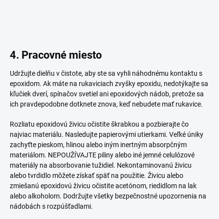
4. Pracovné miesto
Udržujte dielňu v čistote, aby ste sa vyhli náhodnému kontaktu s
epoxidom. Ak máte na rukaviciach zvyšky epoxidu, nedotýkajte sa
kľučiek dverí, spínačov svetiel ani epoxidových nádob, pretože sa
ich pravdepodobne dotknete znova, keď nebudete mať rukavice.
Rozliatu epoxidovú živicu očistite škrabkou a pozbierajte čo
najviac materiálu. Nasledujte papierovými utierkami. Veľké úniky
zachyťte pieskom, hlinou alebo iným inertným absorpčným
materiálom. NEPOUŽÍVAJTE piliny alebo iné jemné celulózové
materiály na absorbovanie tužidiel. Nekontaminovanú živicu
alebo tvrdidlo môžete získať späť na použitie. Živicu alebo
zmiešanú epoxidovú živicu očistite acetónom, riedidlom na lak
alebo alkoholom. Dodržujte všetky bezpečnostné upozornenia na
nádobách s rozpúšťadlami.