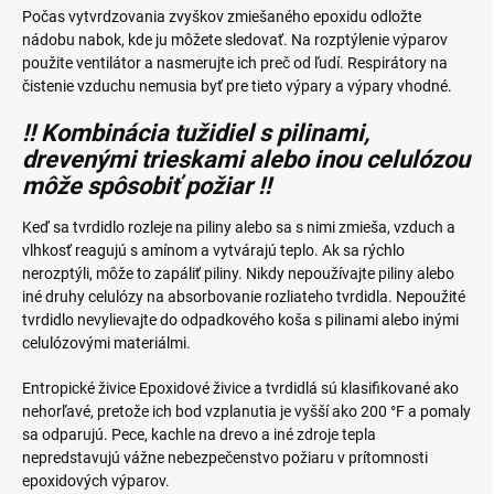
Počas vytvrdzovania zvyškov zmiešaného epoxidu odložte
nádobu nabok, kde ju môžete sledovať. Na rozptýlenie výparov
použite ventilátor a nasmerujte ich preč od ľudí. Respirátory na
čistenie vzduchu nemusia byť pre tieto výpary a výpary vhodné.
!! Kombinácia tužidiel s pilinami,
drevenými trieskami alebo inou celulózou
môže spôsobiť požiar !!
Keď sa tvrdidlo rozleje na piliny alebo sa s nimi zmieša, vzduch a
vlhkosť reagujú s amínom a vytvárajú teplo. Ak sa rýchlo
nerozptýli, môže to zapáliť piliny. Nikdy nepoužívajte piliny alebo
iné druhy celulózy na absorbovanie rozliateho tvrdidla. Nepoužité
tvrdidlo nevylievajte do odpadkového koša s pilinami alebo inými
celulózovými materiálmi.
Entropické živice Epoxidové živice a tvrdidlá sú klasifikované ako
nehorľavé, pretože ich bod vzplanutia je vyšší ako 200 °F a pomaly
sa odparujú. Pece, kachle na drevo a iné zdroje tepla
nepredstavujú vážne nebezpečenstvo požiaru v prítomnosti
epoxidových výparov.