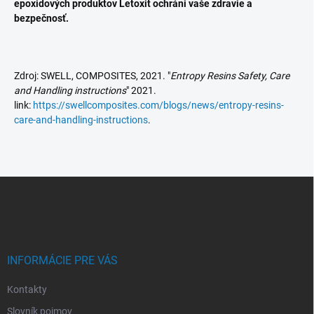
epoxidových produktov Letoxit ochráni vaše zdravie a
bezpečnosť.
Zdroj: SWELL, COMPOSITES, 2021. "
Entropy Resins Safety, Care
and Handling instructions
" 2021.
link:
https://swellcomposites.com/blogs/news/entropy-resins-
care-and-handling-instructions
.
Z
á
p
ä
t
i
INFORMÁCIE PRE VÁS
e
Kontakty
Slovník pojmov