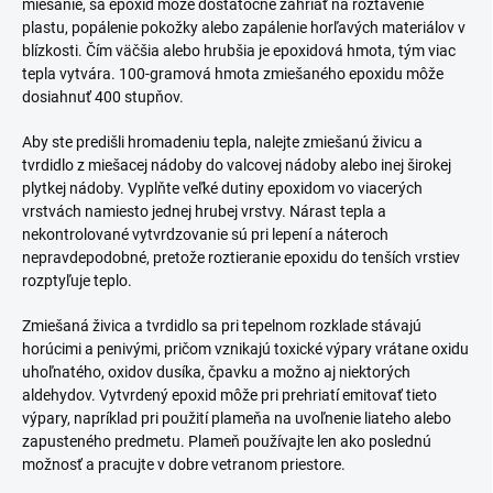
miešanie, sa epoxid môže dostatočne zahriať na roztavenie
plastu, popálenie pokožky alebo zapálenie horľavých materiálov v
blízkosti. Čím väčšia alebo hrubšia je epoxidová hmota, tým viac
tepla vytvára. 100-gramová hmota zmiešaného epoxidu môže
dosiahnuť 400 stupňov.
Aby ste predišli hromadeniu tepla, nalejte zmiešanú živicu a
tvrdidlo z miešacej nádoby do valcovej nádoby alebo inej širokej
plytkej nádoby. Vyplňte veľké dutiny epoxidom vo viacerých
vrstvách namiesto jednej hrubej vrstvy. Nárast tepla a
nekontrolované vytvrdzovanie sú pri lepení a náteroch
nepravdepodobné, pretože roztieranie epoxidu do tenších vrstiev
rozptyľuje teplo.
Zmiešaná živica a tvrdidlo sa pri tepelnom rozklade stávajú
horúcimi a penivými, pričom vznikajú toxické výpary vrátane oxidu
uhoľnatého, oxidov dusíka, čpavku a možno aj niektorých
aldehydov. Vytvrdený epoxid môže pri prehriatí emitovať tieto
výpary, napríklad pri použití plameňa na uvoľnenie liateho alebo
zapusteného predmetu. Plameň používajte len ako poslednú
možnosť a pracujte v dobre vetranom priestore.