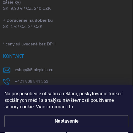
zásielky)
SK: 9,90 € / CZ: 240 CZK
+ Doručenie na dobierku
SK: 1 € / CZ: 24 CZK
* ceny sú uvedené bez DPH
KONTAKT
eshop
@
5mlepidla.eu
+421 908 841 353
+421 907 164 773
Na prispôsobenie obsahu a reklám, poskytovanie funkcií
sociálnych médií a analýzu návštevnosti používame
5Mlepidla
súbory cookie. Viac informácií
tu
.
Nastavenie