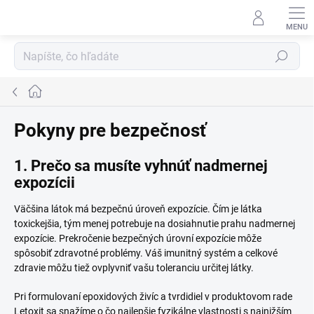
Prejsť
na
obsah
Hľadať
Domov
Pokyny pre bezpečnosť
1. Prečo sa musíte vyhnúť nadmernej
expozícii
Väčšina látok má bezpečnú úroveň expozície. Čím je látka
toxickejšia, tým menej potrebuje na dosiahnutie prahu nadmernej
expozície. Prekročenie bezpečných úrovní expozície môže
spôsobiť zdravotné problémy. Váš imunitný systém a celkové
zdravie môžu tiež ovplyvniť vašu toleranciu určitej látky.
Pri formulovaní epoxidových živíc a tvrdidiel v produktovom rade
Letoxit sa snažíme o čo najlepšie fyzikálne vlastnosti s najnižším