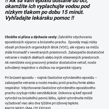
!! Ak sa vám epoxid dostane do očí,
okamžite ich vyplachujte vodou pod
nízkym tlakom po dobu 15 minút.
Vyhľadajte lekársku pomoc !!
Chráňte si pľúca a dýchacie cesty:
Zabráňte vdychovaniu
epoxidových výparov a brúsneho prachu. Epoxidy majú nízky
obsah prchavých organických látok (VOC), ale výpary sa môžu
stále hromadiť v nevetraných priestoroch. Zabezpečte dostatočné
vetranie v malých dielňach alebo iných stiesnených priestoroch.
Ak nemôžete svoj pracovný priestor dostatočne vetrať, noste
schválený respirátor s vložkou na organické výpary.
Pri brúsení epoxidu – najmä čiastočne vytvrdeného epoxidu –
zabezpečte vetranie a noste masku proti prachu/hmle alebo
respirátor. Vdychovanie čiastočne vytvrdeného epoxidového
prachu zvyšuje riziko senzibilizácie. Dokonca aj keď epoxid
vytvrdol na brúsiteľnú pevnú látku, úplné vytvrdnutie môže
vyžadovať viac ako dva týždne pri izbovej teplote.
NIKDY NEPOJÍMAJTE EPOXID