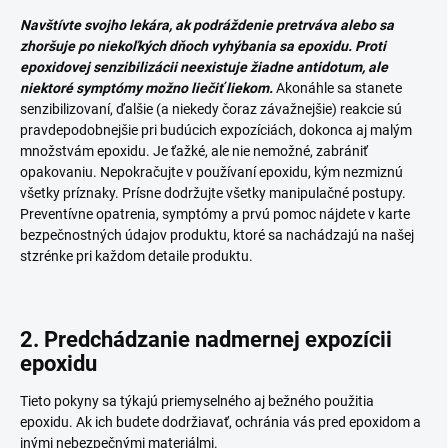
Navštívte svojho lekára, ak podráždenie pretrváva alebo sa
zhoršuje po niekoľkých dňoch vyhýbania sa epoxidu. Proti
epoxidovej senzibilizácii neexistuje žiadne antidotum, ale
niektoré symptómy možno liečiť liekom.
Akonáhle sa stanete
senzibilizovaní, ďalšie (a niekedy čoraz závažnejšie) reakcie sú
pravdepodobnejšie pri budúcich expozíciách, dokonca aj malým
množstvám epoxidu. Je ťažké, ale nie nemožné, zabrániť
opakovaniu. Nepokračujte v používaní epoxidu, kým nezmiznú
všetky príznaky. Prísne dodržujte všetky manipulačné postupy.
Preventívne opatrenia, symptómy a prvú pomoc nájdete v karte
bezpečnostných údajov produktu, ktoré sa nachádzajú na našej
stzrénke pri každom detaile produktu.
2. Predchádzanie nadmernej expozícii
epoxidu
Tieto pokyny sa týkajú priemyselného aj bežného použitia
epoxidu. Ak ich budete dodržiavať, ochránia vás pred epoxidom a
inými nebezpečnými materiálmi.