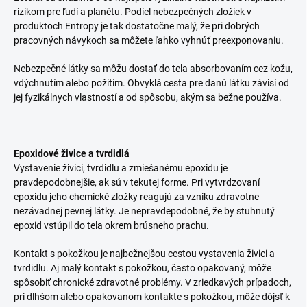
rizikom pre ľudí a planétu. Podiel nebezpečných zložiek v
produktoch Entropy je tak dostatočne malý, že pri dobrých
pracovných návykoch sa môžete ľahko vyhnúť preexponovaniu.
Nebezpečné látky sa môžu dostať do tela absorbovaním cez kožu,
vdýchnutím alebo požitím. Obvyklá cesta pre danú látku závisí od
jej fyzikálnych vlastností a od spôsobu, akým sa bežne používa.
Epoxidové živice a tvrdidlá
Vystavenie živici, tvrdidlu a zmiešanému epoxidu je
pravdepodobnejšie, ak sú v tekutej forme. Pri vytvrdzovaní
epoxidu jeho chemické zložky reagujú za vzniku zdravotne
nezávadnej pevnej látky. Je nepravdepodobné, že by stuhnutý
epoxid vstúpil do tela okrem brúsneho prachu.
Kontakt s pokožkou je najbežnejšou cestou vystavenia živici a
tvrdidlu. Aj malý kontakt s pokožkou, často opakovaný, môže
spôsobiť chronické zdravotné problémy. V zriedkavých prípadoch,
pri dlhšom alebo opakovanom kontakte s pokožkou, môže dôjsť k