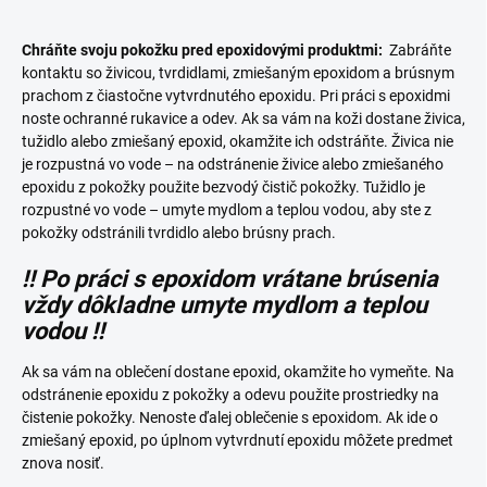
Chráňte svoju pokožku pred epoxidovými produktmi:
Zabráňte
kontaktu so živicou, tvrdidlami, zmiešaným epoxidom a brúsnym
prachom z čiastočne vytvrdnutého epoxidu. Pri práci s epoxidmi
noste ochranné rukavice a odev. Ak sa vám na koži dostane živica,
tužidlo alebo zmiešaný epoxid, okamžite ich odstráňte. Živica nie
je rozpustná vo vode – na odstránenie živice alebo zmiešaného
epoxidu z pokožky použite bezvodý čistič pokožky. Tužidlo je
rozpustné vo vode – umyte mydlom a teplou vodou, aby ste z
pokožky odstránili tvrdidlo alebo brúsny prach.
!! Po práci s epoxidom vrátane brúsenia
vždy dôkladne umyte mydlom a teplou
vodou !!
Ak sa vám na oblečení dostane epoxid, okamžite ho vymeňte. Na
odstránenie epoxidu z pokožky a odevu použite prostriedky na
čistenie pokožky. Nenoste ďalej oblečenie s epoxidom. Ak ide o
zmiešaný epoxid, po úplnom vytvrdnutí epoxidu môžete predmet
znova nosiť.