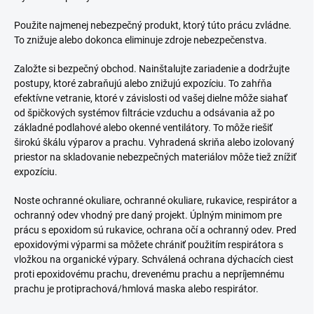
Použite najmenej nebezpečný produkt, ktorý túto prácu zvládne.
To znižuje alebo dokonca eliminuje zdroje nebezpečenstva.
Založte si bezpečný obchod. Nainštalujte zariadenie a dodržujte
postupy, ktoré zabraňujú alebo znižujú expozíciu. To zahŕňa
efektívne vetranie, ktoré v závislosti od vašej dielne môže siahať
od špičkových systémov filtrácie vzduchu a odsávania až po
základné podlahové alebo okenné ventilátory. To môže riešiť
širokú škálu výparov a prachu. Vyhradená skriňa alebo izolovaný
priestor na skladovanie nebezpečných materiálov môže tiež znížiť
expozíciu.
Noste ochranné okuliare, ochranné okuliare, rukavice, respirátor a
ochranný odev vhodný pre daný projekt. Úplným minimom pre
prácu s epoxidom sú rukavice, ochrana očí a ochranný odev. Pred
epoxidovými výparmi sa môžete chrániť použitím respirátora s
vložkou na organické výpary. Schválená ochrana dýchacích ciest
proti epoxidovému prachu, drevenému prachu a nepríjemnému
prachu je protiprachová/hmlová maska alebo respirátor.