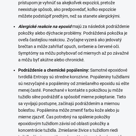
prístupom je vyhnúť sa akejkoľvek expozícii, pretože
neexistuje spôsob, ako predpovedať, koľko expozície
môžete podstúpiť predtým, než sa stanete alergickými.
Alergické reakcie na epoxid
majú za následok podráždenie
pokožky alebo dýchacie problémy. Podráždená pokožka je
oveľa častejšou reakciou. Zvyčajne vyzerá ako jedovatý
brečtan a môže zahŕňať opuch, svrbenie a červené oči.
Symptómy sa môžu pohybovať od miernych až po závažné
a môžu byť akútne alebo chronické.
Podráždenie a chemické popáleniny:
Samotné epoxidové
tvrdidlá Entropy sú stredne korozívne. Popáleniny tužidlami
sú nezvyčajné a popáleniny od zmiešaného epoxidu sú ešte
menej časté. Ponechané v kontakte s pokožkou ju môže
tužidlo silne podráždiť a spôsobiť mierne poleptanie. Tieto
sa vyvíjajú postupne, začínajú podráždením a miernou
bolesťou. Popálenina môže zmeniť farbu kože alebo ju
mierne zjazviť. Čas potrebný na spálenie pokožky
epoxidovým tužidlom závisí od oblasti pokožky a
koncentrácie tužidla. Zmiešanie živice s tužidlom riedi