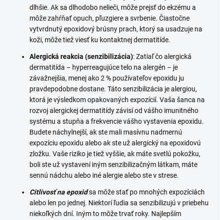
dlhšie. Ak sa dlhodobo nelieči, môže prejsť do ekzému a
môže zahŕňať opuch, pľuzgiere a svrbenie. Čiastočne
vytvrdnutý epoxidový brúsny prach, ktorý sa usadzuje na
koži, môže tiež viesť ku kontaktnej dermatitíde.
Alergická reakcia (senzibilizácia)
: Zatiaľ čo alergická
dermatitída – hyperreagujúce telo na alergén – je
závažnejšia, menej ako 2 % používateľov epoxidu ju
pravdepodobne dostane. Táto senzibilizácia je alergiou,
ktorá je výsledkom opakovaných expozícií. Vaša šanca na
rozvoj alergickej dermatitídy závisí od vášho imunitného
systému a stupňa a frekvencie vášho vystavenia epoxidu.
Budete náchylnejší, ak ste mali masívnu nadmernú
expozíciu epoxidu alebo ak ste už alergický na epoxidovú
zložku. Vaše riziko je tiež vyššie, ak máte svetlú pokožku,
boli ste už vystavení iným senzibilizačným látkam, máte
sennú nádchu alebo iné alergie alebo ste v strese.
Citlivosť na epoxid
sa môže stať po mnohých expozíciách
alebo len po jednej. Niektorí ľudia sa senzibilizujú v priebehu
niekoľkých dní. Iným to môže trvať roky. Najlepším