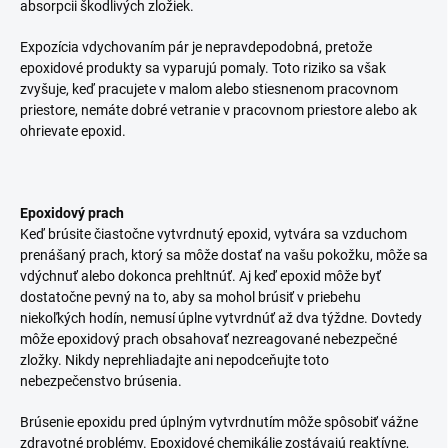
absorpcii škodlivých zložiek.
Expozícia vdychovaním pár je nepravdepodobná, pretože
epoxidové produkty sa vyparujú pomaly. Toto riziko sa však
zvyšuje, keď pracujete v malom alebo stiesnenom pracovnom
priestore, nemáte dobré vetranie v pracovnom priestore alebo ak
ohrievate epoxid.
Epoxidový prach
Keď brúsite čiastočne vytvrdnutý epoxid, vytvára sa vzduchom
prenášaný prach, ktorý sa môže dostať na vašu pokožku, môže sa
vdýchnuť alebo dokonca prehltnúť. Aj keď epoxid môže byť
dostatočne pevný na to, aby sa mohol brúsiť v priebehu
niekoľkých hodín, nemusí úplne vytvrdnúť až dva týždne. Dovtedy
môže epoxidový prach obsahovať nezreagované nebezpečné
zložky. Nikdy neprehliadajte ani nepodceňujte toto
nebezpečenstvo brúsenia.
Brúsenie epoxidu pred úplným vytvrdnutím môže spôsobiť vážne
zdravotné problémy. Epoxidové chemikálie zostávajú reaktívne,