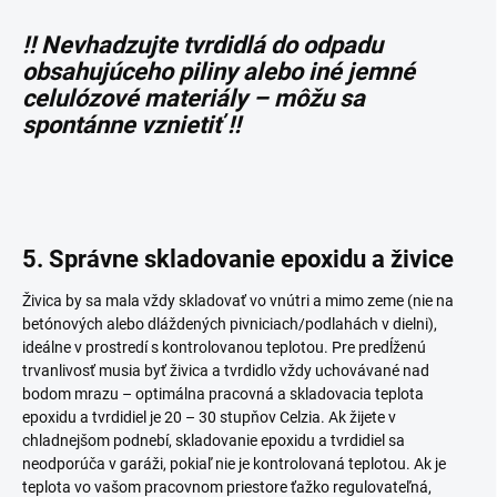
!! Nevhadzujte tvrdidlá do odpadu
obsahujúceho piliny alebo iné jemné
celulózové materiály – môžu sa
spontánne vznietiť !!
5. Správne skladovanie epoxidu a živice
Živica by sa mala vždy skladovať vo vnútri a mimo zeme (nie na
betónových alebo dláždených pivniciach/podlahách v dielni),
ideálne v prostredí s kontrolovanou teplotou. Pre predĺženú
trvanlivosť musia byť živica a tvrdidlo vždy uchovávané nad
bodom mrazu – optimálna pracovná a skladovacia teplota
epoxidu a tvrdidiel je 20 – 30 stupňov Celzia. Ak žijete v
chladnejšom podnebí, skladovanie epoxidu a tvrdidiel sa
neodporúča v garáži, pokiaľ nie je kontrolovaná teplotou. Ak je
teplota vo vašom pracovnom priestore ťažko regulovateľná,