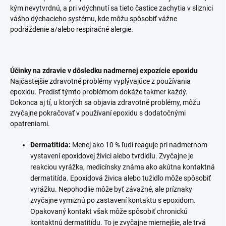
kým nevytvrdnú, a pri vdýchnutí sa tieto častice zachytia v sliznici
vášho dýchacieho systému, kde môžu spôsobiť vážne
podráždenie a/alebo respiračné alergie.
Účinky na zdravie v dôsledku nadmernej expozície epoxidu
Najčastejšie zdravotné problémy vyplývajúce z používania
epoxidu. Predísť týmto problémom dokáže takmer každý.
Dokonca aj tí, u ktorých sa objavia zdravotné problémy, môžu
zvyčajne pokračovať v používaní epoxidu s dodatočnými
opatreniami.
Dermatitída:
Menej ako 10 % ľudí reaguje pri nadmernom
vystavení epoxidovej živici alebo tvrdidlu. Zvyčajne je
reakciou vyrážka, medicínsky známa ako akútna kontaktná
dermatitída. Epoxidová živica alebo tužidlo môže spôsobiť
vyrážku. Nepohodlie môže byť závažné, ale príznaky
zvyčajne vymiznú po zastavení kontaktu s epoxidom.
Opakovaný kontakt však môže spôsobiť chronickú
kontaktnú dermatitídu. To je zvyčajne miernejšie, ale trvá