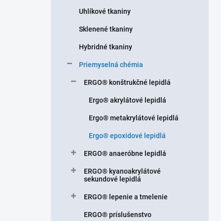
n
Uhlíkové tkaniny
e
l
Sklenené tkaniny
Hybridné tkaniny
Priemyselná chémia
ERGO® konštrukčné lepidlá
Ergo® akrylátové lepidlá
Ergo® metakrylátové lepidlá
Ergo® epoxidové lepidlá
ERGO® anaeróbne lepidlá
ERGO® kyanoakrylátové
sekundové lepidlá
ERGO® lepenie a tmelenie
ERGO® príslušenstvo