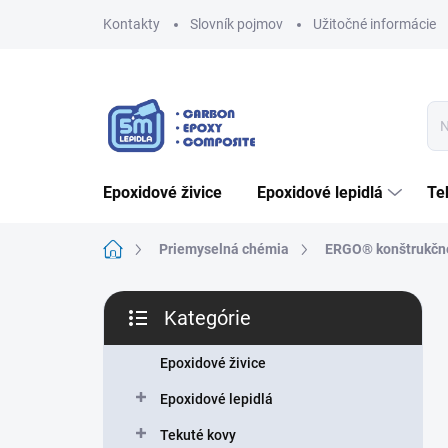
Prejsť
Kontakty
Slovník pojmov
Užitočné informácie
na
obsah
epoxidové živice
epoxidové lepidlá
t
Domov
Priemyselná chémia
ERGO® konštrukčné
B
Kategórie
o
Preskočiť
č
kategórie
n
Epoxidové živice
ý
Epoxidové lepidlá
p
a
Tekuté kovy