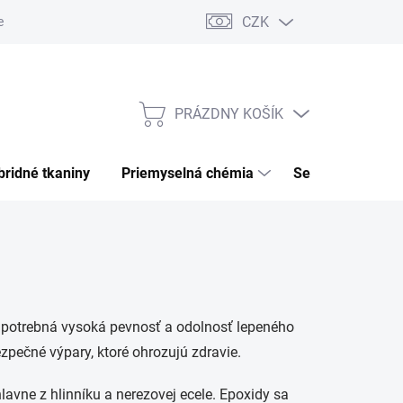
CZK
ečnosť
Podmienky ochrany osobných údajov
PRÁZDNY KOŠÍK
NÁKUPNÝ
KOŠÍK
ybridné tkaniny
priemyselná chémia
separátor, clean
je potrebná vysoká pevnosť a odolnosť lepeného
ezpečné výpary, ktoré ohrozujú zdravie.
hlavne z hlinníku a nerezovej ecele. Epoxidy sa