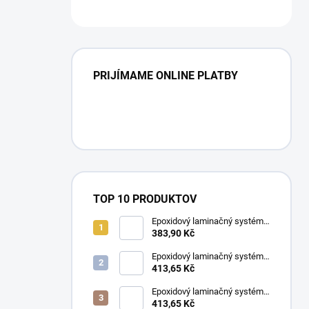
PRIJÍMAME ONLINE PLATBY
TOP 10 PRODUKTOV
Epoxidový laminačný systém
LETOXIT® PR102 + EM420
383,90 Kč
Epoxidový laminačný systém
LETOXIT® PR220 + EM315
413,65 Kč
Epoxidový laminačný systém
LETOXIT® PR102 + EM263
413,65 Kč