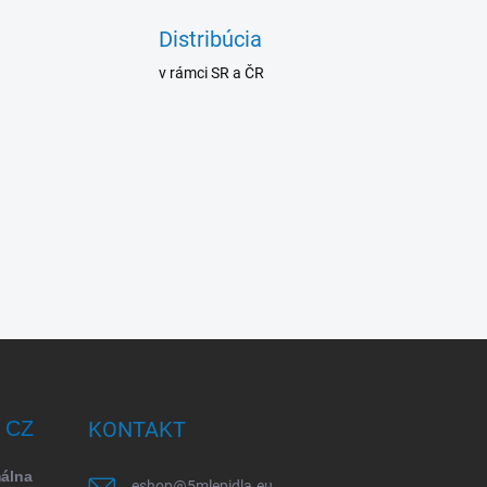
Distribúcia
v rámci SR a ČR
/ CZ
KONTAKT
málna
eshop
@
5mlepidla.eu