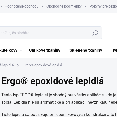
Hodnotenie obchodu
Obchodné podmienky
Pokyny pre bezp
Hľadať
ekuté kovy
uhlíkové tkaniny
sklenené tkaniny
h
 lepidlá
Ergo® epoxidové lepidlá
Ergo® epoxidové lepidlá
Tento typ ERGO® lepidiel je vhodný pre všetky aplikácie, kde 
spoja. Lepidlá nie sú aromatické a pri aplikácii nevznikajú neb
Tieto lepidlá sa používajú pri lepení kovových konštrukcií a to 