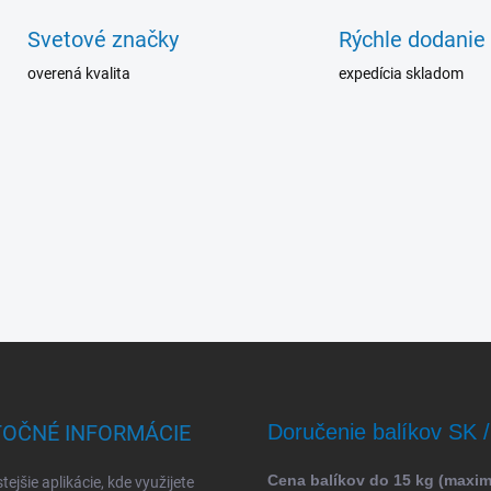
Svetové značky
Rýchle dodanie
overená kvalita
expedícia skladom
TOČNÉ INFORMÁCIE
Doručenie balíkov SK 
Cena balíkov do 15 kg (maxi
tejšie aplikácie, kde využijete