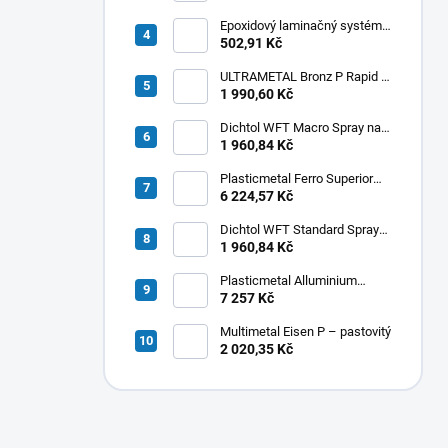
Epoxidový laminačný systém
LETOXIT® PR220 + EM316
502,91 Kč
ULTRAMETAL Bronz P Rapid -
pastovitý
1 990,60 Kč
Dichtol WFT Macro Spray na
odstránenie porozity
1 960,84 Kč
Plasticmetal Ferro Superior
hell Pulver - liatina
6 224,57 Kč
Dichtol WFT Standard Spray
na odstránenie porezity
1 960,84 Kč
Plasticmetal Alluminium
Superior Pulver - hliník
7 257 Kč
Multimetal Eisen P – pastovitý
2 020,35 Kč