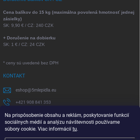
Cena balíkov do 15 kg (maximálna povolená hmotnosť jednej
zásielky)
SK: 9,90 € / CZ: 240 CZK
+ Doručenie na dobierku
SK: 1 € / CZ: 24 CZK
* ceny sú uvedené bez DPH
KONTAKT
eshop
@
5mlepidla.eu
+421 908 841 353
+421 907 164 773
Na prispôsobenie obsahu a reklám, poskytovanie funkcií
sociálnych médií a analýzu návštevnosti používame
5Mlepidla
súbory cookie. Viac informácií
tu
.