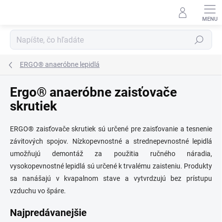
Prejsť
na
obsah
Hľadať
ERGO® anaeróbne lepidlá
Ergo® anaeróbne zaisťovače
skrutiek
ERGO® zaisťovače skrutiek sú určené pre zaisťovanie a tesnenie
závitových spojov. Nízkopevnostné a strednepevnostné lepidlá
umožňujú demontáž za použitia ručného náradia,
vysokopevnostné lepidlá sú určené k trvalému zaisteniu. Produkty
sa nanášajú v kvapalnom stave a vytvrdzujú bez prístupu
vzduchu vo špáre.
Najpredávanejšie