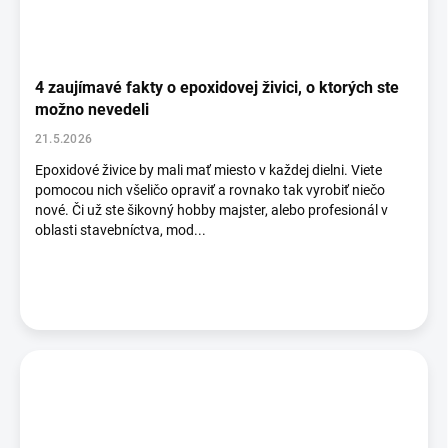
4 zaujímavé fakty o epoxidovej živici, o ktorých ste
možno nevedeli
21.5.2026
Epoxidové živice by mali mať miesto v každej dielni. Viete
pomocou nich všeličo opraviť a rovnako tak vyrobiť niečo
nové. Či už ste šikovný hobby majster, alebo profesionál v
oblasti stavebníctva, mod...