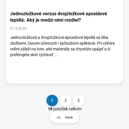
Jednozložkové verzus dvojzložkové epoxidové
lepidlá: Aký je medzi nimi rozdiel?
21.5.2026
Jednozložkové a dvojzložkové epoxidové lepidlá sa líšia
zložkami, časom účinnosti i spôsobom aplikácie. Pri výbere
veľmi záleží na tom, aké materiály sa chystáte spájať a či
preferujete skôr rýchlosť ...
1
2
S
t
18
položiek celkom
O
r
v
Hore
á
l
á
n