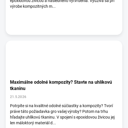
epoxidovou živicou a následného vytvrdenia. Využíva sa pri
výrobe kompozitných m...
Maximálne odolné kompozity? Stavte na uhlíkovú
tkaninu
21.5.2026
Potrpíte si na kvalitné odolné súčiastky a kompozity? Tvorí
práve táto požiadavka gro vašej výroby? Potom na trhu
hľadajte uhlíkovú tkaninu. V spojení s epoxidovou živicou jej
len máloktorý materiál d...