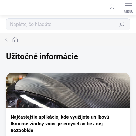
Prejsť
na
obsah
Hľadať
Domov
Užitočné informácie
V
ý
p
i
s
č
l
Najčastejšie aplikácie, kde využijete uhlíkovú
á
tkaninu: žiadny väčší priemysel sa bez nej
n
nezaobíde
k