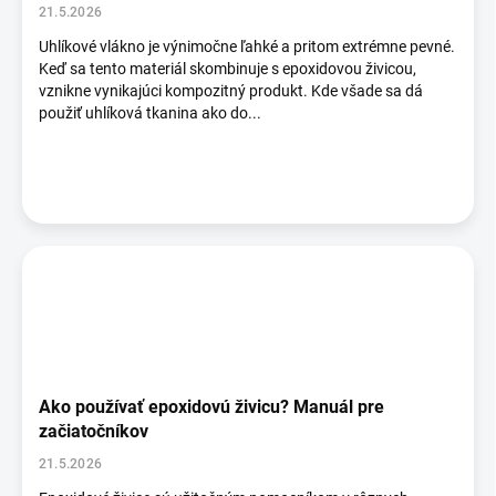
o
21.5.2026
v
Uhlíkové vlákno je výnimočne ľahké a pritom extrémne pevné.
Keď sa tento materiál skombinuje s epoxidovou živicou,
vznikne vynikajúci kompozitný produkt. Kde všade sa dá
použiť uhlíková tkanina ako do...
Ako používať epoxidovú živicu? Manuál pre
začiatočníkov
21.5.2026