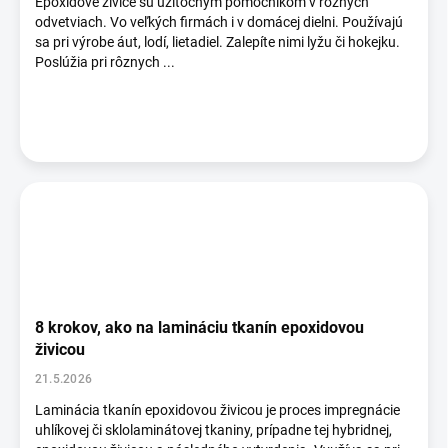
Epoxidové živice sú užitočným pomocníkom v rôznych
odvetviach. Vo veľkých firmách i v domácej dielni. Používajú
sa pri výrobe áut, lodí, lietadiel. Zalepíte nimi lyžu či hokejku.
Poslúžia pri rôznych ...
8 krokov, ako na lamináciu tkanín epoxidovou
živicou
21.5.2026
Laminácia tkanín epoxidovou živicou je proces impregnácie
uhlíkovej či sklolaminátovej tkaniny, prípadne tej hybridnej,