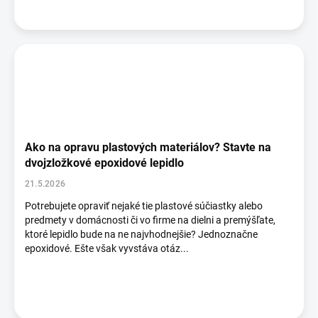
Ako na opravu plastových materiálov? Stavte na
dvojzložkové epoxidové lepidlo
21.5.2026
Potrebujete opraviť nejaké tie plastové súčiastky alebo
predmety v domácnosti či vo firme na dielni a premýšľate,
ktoré lepidlo bude na ne najvhodnejšie? Jednoznačne
epoxidové. Ešte však vyvstáva otáz...