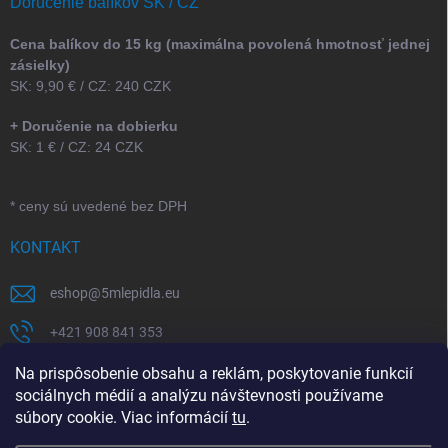
Doručenie balíkov SK / CZ
Cena balíkov do 15 kg (maximálna povolená hmotnosť jednej
zásielky)
SK: 9,90 € / CZ: 240 CZK
+ Doručenie na dobierku
SK: 1 € / CZ: 24 CZK
* ceny sú uvedené bez DPH
KONTAKT
eshop
@
5mlepidla.eu
+421 908 841 353
+421 907 164 773
Na prispôsobenie obsahu a reklám, poskytovanie funkcií
sociálnych médií a analýzu návštevnosti používame
5Mlepidla
súbory cookie. Viac informácií
tu
.