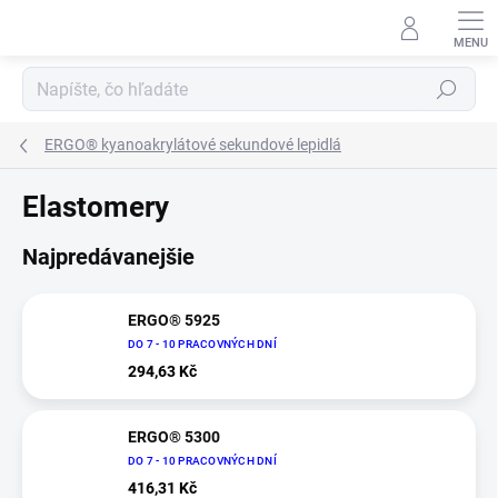
Prejsť
na
obsah
Hľadať
ERGO® kyanoakrylátové sekundové lepidlá
Elastomery
Najpredávanejšie
ERGO® 5925
DO 7 - 10 PRACOVNÝCH DNÍ
294,63 Kč
ERGO® 5300
DO 7 - 10 PRACOVNÝCH DNÍ
416,31 Kč