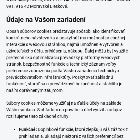
991, 916 42 Moravské Lieskové.
Údaje na Vašom zariadení
Obsah súborov cookies predstavuje spôsob, ako identifikovať
konkrétneho návštevníka a poskytnúť mu možnosť priebežnej
interakcie s webovou stránkou, najmä umožnenie vytvorenia
užívateľského účtu, prihlásenia, nákupu. Ďalej môžu byť využité
pre technickú optimalizáciu prevádzky platformy webových
stránok, bezpečnostné funkcie a technický záznam voľby
preferencie zobrazenia podľa Vášho zariadenia technickým
prevádzkovateľom infraštruktúry. Poskytovať základnú
funkčnosť, starať sa o prevádzkovú bezpečnosť a stabilitu je
naším oprávneným záujmom.
Súbory cookies môžeme využiť aj na ďalšie účely na základe
Vášho súhlasu. S ohľadom na povahu a účel využitia údajov
rozlišujeme tieto základné druhy:
Funkčné:
Doplnkové funkcie, ktoré zlepšujú váš zážitok z
prehliadania, ukladajú niektoré z vašich preferencií bez