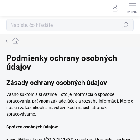
Prejsť
na
obsah
Hľadať
Domov
Podmienky ochrany osobných
údajov
Zásady ochrany osobných údajov
Vášho súkromia si vážime. Toto je informácia o spôsobe
spracovania, právnom základe, účele a rozsahu informácií, ktoré o
našich zákazníkoch a návštevníkoch našich stránok
spracovávame.
Správca osobných údajov:
www.5Mlepidla.eu, IČO: 37511483 so sídlom Moravské Lieskové