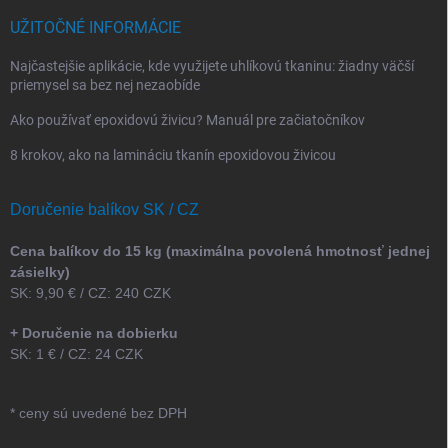
UŽITOČNÉ INFORMÁCIE
Najčastejšie aplikácie, kde využijete uhlíkovú tkaninu: žiadny väčší
priemysel sa bez nej nezaobíde
Ako používať epoxidovú živicu? Manuál pre začiatočníkov
8 krokov, ako na lamináciu tkanín epoxidovou živicou
Doručenie balíkov SK / CZ
Cena balíkov do 15 kg (maximálna povolená hmotnosť jednej
zásielky)
SK: 9,90 € / CZ: 240 CZK
+ Doručenie na dobierku
SK: 1 € / CZ: 24 CZK
* ceny sú uvedené bez DPH