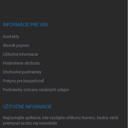
p
ä
t
i
INFORMÁCIE PRE VÁS
e
Kontakty
Slovník pojmov
Užitočné informácie
Hodnotenie obchodu
Obchodné podmienky
Pokyny pre bezpečnosť
Podmienky ochrany osobných údajov
UŽITOČNÉ INFORMÁCIE
Najčastejšie aplikácie, kde využijete uhlíkovú tkaninu: žiadny väčší
priemysel sa bez nej nezaobíde