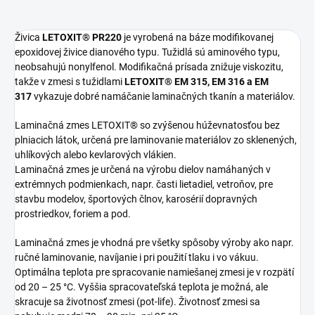
Živica
LETOXIT® PR220
je vyrobená na báze modifikovanej
epoxidovej živice dianového typu. Tužidlá sú aminového typu,
neobsahujú nonylfenol. Modifikačná prísada znižuje viskozitu,
takže v zmesi s tužidlami
LETOXIT® EM 315, EM 316 a EM
317
vykazuje dobré namáčanie laminačných tkanín a materiálov.
Laminačná zmes LETOXIT® so zvýšenou húževnatosťou bez
plniacich látok, určená pre laminovanie materiálov zo sklenených,
uhlíkových alebo kevlarových vlákien.
Laminačná zmes je určená na výrobu dielov namáhaných v
extrémnych podmienkach, napr. časti lietadiel, vetroňov, pre
stavbu modelov, športových člnov, karosérií dopravných
prostriedkov, foriem a pod.
Laminačná zmes je vhodná pre všetky spôsoby výroby ako napr.
ručné laminovanie, navíjanie i pri použití tlaku i vo vákuu.
Optimálna teplota pre spracovanie namiešanej zmesi je v rozpätí
od 20 – 25 °C. Vyššia spracovateľská teplota je možná, ale
skracuje sa životnosť zmesi (pot-life). Životnosť zmesi sa