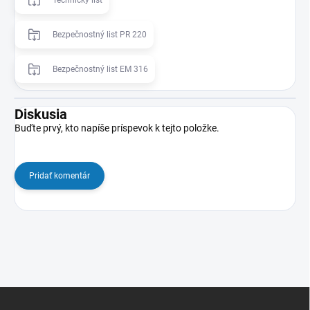
Technický list
Bezpečnostný list PR 220
Bezpečnostný list EM 316
Diskusia
Buďte prvý, kto napíše príspevok k tejto položke.
Pridať komentár
Z
á