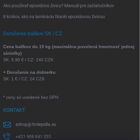
Ako používať epoxidovú živicu? Manuál pre začiatočníkov
8 krokov, ako na lamináciu tkanín epoxidovou živicou
Doručenie balíkov SK / CZ
Cena balíkov do 15 kg (maximálna povolená hmotnosť jednej
zásielky)
SK: 9,90 € / CZ: 240 CZK
+ Doručenie na dobierku
SK: 1 € / CZ: 24 CZK
* ceny sú uvedené bez DPH
KONTAKT
eshop
@
5mlepidla.eu
+421 908 841 353