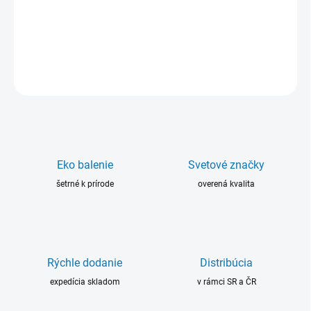
Zmes so zvýšenou húževnatosťou a dobou spracovateľnosti 70 -
90min. pri 25°C, ktorá je vhodná aj pre ručnú lamináciu.
DETAILNÉ INFORMÁCIE
OPÝTAŤ SA
Eko balenie
Svetové značky
šetrné k prírode
overená kvalita
Rýchle dodanie
Distribúcia
expedícia skladom
v rámci SR a ČR