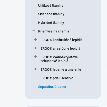
n
Uhlíkové tkaniny
e
l
Sklenené tkaniny
Hybridné tkaniny
Priemyselná chémia
ERGO® konštrukčné lepidlá
ERGO® anaeróbne lepidlá
ERGO® kyanoakrylátové
sekundové lepidlá
ERGO® lepenie a tmelenie
ERGO® príslušenstvo
Separátor, Cleaner