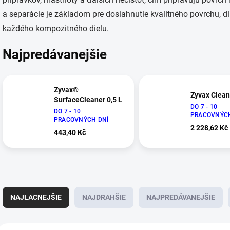
a separácie je základom pre dosiahnutie kvalitného povrchu, 
každého kompozitného dielu.
Najpredávanejšie
Zyvax®
Zyvax Clean
SurfaceCleaner 0,5 L
DO 7 - 10
DO 7 - 10
PRACOVNÝCH
PRACOVNÝCH DNÍ
2 228,62 Kč
443,40 Kč
R
a
NAJLACNEJŠIE
NAJDRAHŠIE
NAJPREDÁVANEJŠIE
d
e
n
V