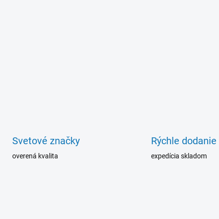
v
k
y
v
ý
p
i
s
u
Svetové značky
Rýchle dodanie
overená kvalita
expedícia skladom