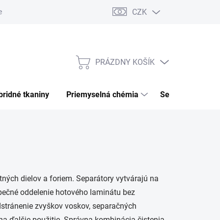
CZK
ečnosť
Podmienky ochrany osobných údajov
PRÁZDNY KOŠÍK
NÁKUPNÝ
KOŠÍK
ybridné tkaniny
priemyselná chémia
separátor, clean
ných dielov a foriem. Separátory vytvárajú na
pečné oddelenie hotového laminátu bez
dstránenie zvyškov voskov, separačných
 na ďalšie použitie. Správna kombinácia čistenia