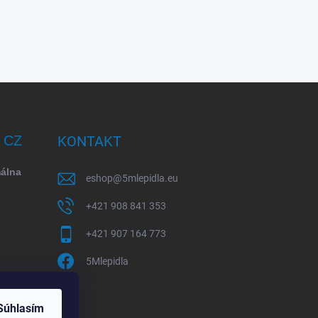
/ CZ
KONTAKT
málna
eshop
@
5mlepidla.eu
+421 908 841 353
+421 907 164 773
5Mlepidla
Súhlasím