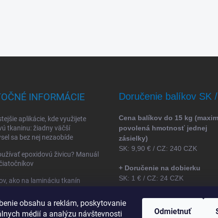
TOČNÉ INFORMÁCIE
Doručenie balíkov SK 
Cena balíkov do 15 kg (maxi
tejšie aplikácie, kde využijete
vú tkaninu: žiadny väčší
povolená hmotnosť jednej
sel sa bez nej nezaobíde
zásielky)
SK: 9,90 € / CZ: 240 CZK
užívať epoxidovú živicu? Manuál
čiatočníkov
+ Doručenie na dobierku
SK: 1 € / CZ: 24 CZK
ov, ako na lamináciu tkanín
ovou živicou
benie obsahu a reklám, poskytovanie
* ceny sú uvedené bez DPH
Odmietnuť
álnych médií a analýzu návštevnosti