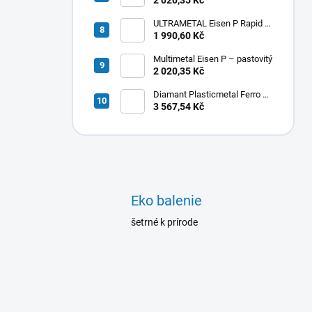
2 020,35 Kč
ULTRAMETAL Eisen P Rapid -
pastovitý
1 990,60 Kč
Multimetal Eisen P – pastovitý
2 020,35 Kč
Diamant Plasticmetal Ferro A
Pulver - liatina
3 567,54 Kč
Eko balenie
šetrné k prírode