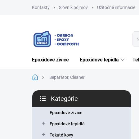
Prejsť
Kontakty
Slovník pojmov
Užitočné informácie
na
obsah
epoxidové živice
epoxidové lepidlá
t
Domov
Separátor, Cleaner
B
Kategórie
o
Preskočiť
č
kategórie
n
Epoxidové živice
ý
Epoxidové lepidlá
p
a
Tekuté kovy