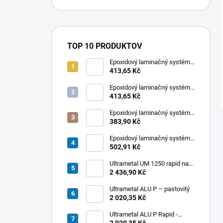
TOP 10 PRODUKTOV
Epoxidový laminačný systém
LETOXIT® PR102 + EM263
413,65 Kč
Epoxidový laminačný systém
LETOXIT® PR220 + EM315
413,65 Kč
Epoxidový laminačný systém
LETOXIT® PR102 + EM420
383,90 Kč
Epoxidový laminačný systém
LETOXIT® PR220 + EM316
502,91 Kč
Ultrametal UM 1250 rapid na
opravu havarijných stavov
2 436,90 Kč
Ultrametal ALU P – pastovitý
2 020,35 Kč
Ultrametal ALU P Rapid -
pastovitý