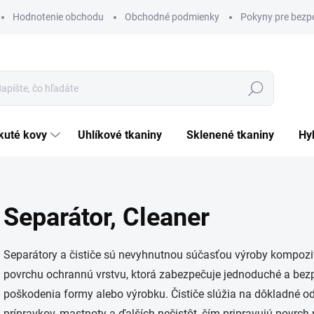
Hodnotenie obchodu
Obchodné podmienky
Pokyny pre bezp
Hľadať
ekuté kovy
uhlíkové tkaniny
sklenené tkaniny
h
Separátor, Cleaner
Separátory a čističe sú nevyhnutnou súčasťou výroby kompozit
povrchu ochrannú vrstvu, ktorá zabezpečuje jednoduché a bez
poškodenia formy alebo výrobku. Čističe slúžia na dôkladné o
prípravkov, mastnoty a ďalších nečistôt, čím pripravujú povrch