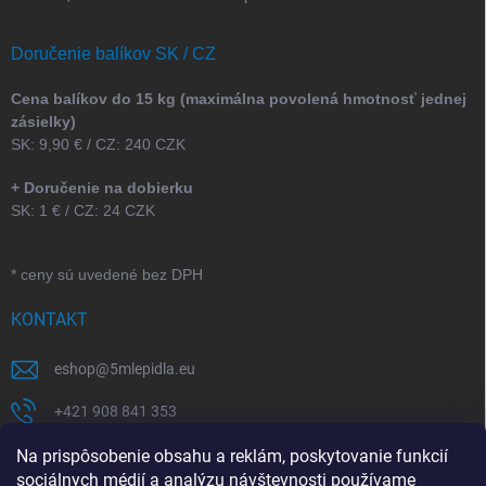
Doručenie balíkov SK / CZ
Cena balíkov do 15 kg (maximálna povolená hmotnosť jednej
zásielky)
SK: 9,90 € / CZ: 240 CZK
+ Doručenie na dobierku
SK: 1 € / CZ: 24 CZK
* ceny sú uvedené bez DPH
KONTAKT
eshop
@
5mlepidla.eu
+421 908 841 353
+421 907 164 773
Na prispôsobenie obsahu a reklám, poskytovanie funkcií
sociálnych médií a analýzu návštevnosti používame