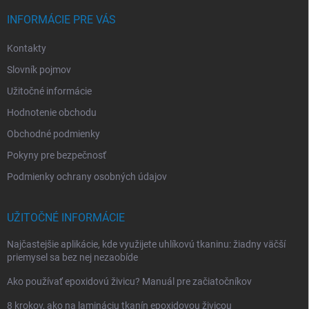
t
i
INFORMÁCIE PRE VÁS
e
Kontakty
Slovník pojmov
Užitočné informácie
Hodnotenie obchodu
Obchodné podmienky
Pokyny pre bezpečnosť
Podmienky ochrany osobných údajov
UŽITOČNÉ INFORMÁCIE
Najčastejšie aplikácie, kde využijete uhlíkovú tkaninu: žiadny väčší
priemysel sa bez nej nezaobíde
Ako používať epoxidovú živicu? Manuál pre začiatočníkov
8 krokov, ako na lamináciu tkanín epoxidovou živicou