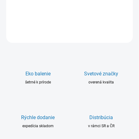
Zmes so zvýšenou húževnatosťou a dobou spracovateľnosti 20 –
30 min. pri 25 °C
DETAILNÉ INFORMÁCIE
OPÝTAŤ SA
Eko balenie
Svetové značky
šetrné k prírode
overená kvalita
Rýchle dodanie
Distribúcia
expedícia skladom
v rámci SR a ČR