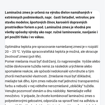
Laminačná zmes je určená na výrobu dielov namáhaných v
extrémnych podmienkach, napr. častí lietadiel, vetroňov, pre
stavbu modelov, športových člnov, karosérií dopravných
prostriedkov foriem a pod. Laminačná zmes je vhodná pre
všetky spôsoby výroby ako napr. ručné laminovanie, navíjanie i
pri použití tlaku i vo vákuu.
Optimálna teplota pre spracovanie namiešanej zmesi je v rozpätí
20 – 25 °C. Vyššia spracovateľská teplota je možná, ale skracuje
životnosť zmesi (pot-life).
Pomer miešania musí byť dodržaný, čo najpresnejšie. Vyššie alebo
nižšie dávkovanie tužidla nemá za následok urýchlenie alebo
spomalenie reakcie, ale spôsobí nedokonalé vytvrdnutie a tým
zhorší mechanické vlastnosti. Zmiešanie musí byť dôkladné,
miešajte tak dlho, kým zmes nebude mať jednotnú transparentnú
farbu a nebudú v nej viditeľne nerozmiešané „obláčiky" tužidla.
Venujte pozornosť stenám a dnu nádobky. Nemiešajte veľké
množstvo. V prípade, že chcete kombinovať laminačnú zmes s
polyesterovými gelcoatmi, odporúča sa spraviť test na adhéziu a