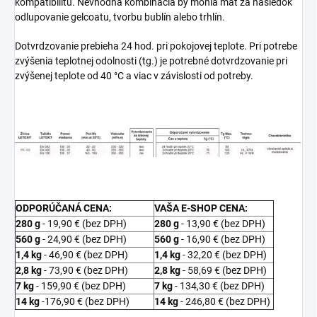
kompatibilitu. Nevhodná kombinácia by mohla mať za následok
odlupovanie gelcoatu, tvorbu bublín alebo trhlín.
Dotvrdzovanie prebieha 24 hod. pri pokojovej teplote. Pri potrebe
zvýšenia teplotnej odolnosti (tg.) je potrebné dotvrdzovanie pri
zvýšenej teplote od 40 °C a viac v závislosti od potreby.
ODPORÚČANÁ CENA:
VAŠA E-SHOP CENA:
280 g
- 19,90 € (bez DPH)
280 g
- 13,90 € (bez DPH)
560 g
- 24,90 € (bez DPH)
560 g
- 16,90 € (bez DPH)
1,4 kg
- 46,90 € (bez DPH)
1,4 kg
- 32,20 € (bez DPH)
2,8 kg
- 73,90 € (bez DPH)
2,8 kg
- 58,69 € (bez DPH)
7 kg
- 159,90 € (bez DPH)
7 kg
- 134,30 € (bez DPH)
14 kg
-176,90 € (bez DPH)
14 kg
- 246,80 € (bez DPH)