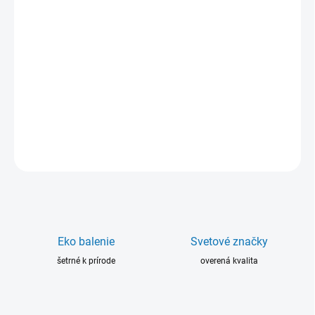
−
+
Pridať do košíka
Dichtol WFT je jednozložkový systém na odstraňovanie porozity a
netesnosí odliatkov, zvarov, strojných dielov, potrubí, chladičov,
ráfikov kolies, ventilov. Je pripravený na okamžité použitie.
Balenie: 1 liter.
DETAILNÉ INFORMÁCIE
OPÝTAŤ SA
Eko balenie
Svetové značky
šetrné k prírode
overená kvalita