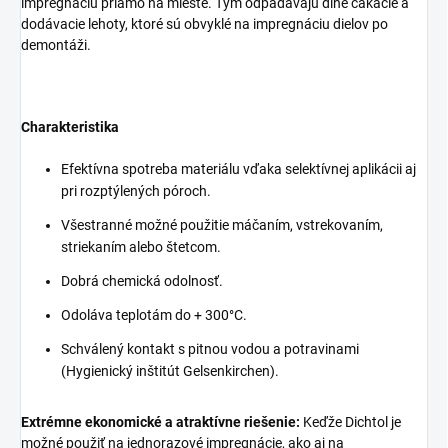
impregnáciu priamo na mieste. Tým odpadávajú dlhé čakacie a
dodávacie lehoty, ktoré sú obvyklé na impregnáciu dielov po
demontáži.
Charakteristika
Efektívna spotreba materiálu vďaka selektívnej aplikácii aj
pri rozptýlených póroch.
Všestranné možné použitie máčaním, vstrekovaním,
striekaním alebo štetcom.
Dobrá chemická odolnosť.
Odoláva teplotám do + 300°C.
Schválený kontakt s pitnou vodou a potravinami
(Hygienický inštitút Gelsenkirchen).
Extrémne ekonomické a atraktívne riešenie:
Keďže Dichtol je
možné použiť na jednorazové impregnácie, ako aj na