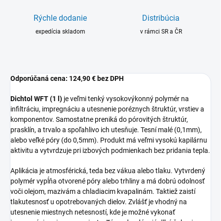
Rýchle dodanie
Distribúcia
expedícia skladom
v rámci SR a ČR
Odporúčaná cena:
124,90 € bez DPH
Dichtol WFT (1 l)
je veľmi tenký vysokovýkonný polymér na
infiltráciu, impregnáciu a utesnenie poréznych štruktúr, vrstiev a
komponentov. Samostatne preniká do pórovitých štruktúr,
prasklín, a trvalo a spoľahlivo ich utesňuje. Tesní malé (0,1mm),
alebo veľké póry (do 0,5mm). Produkt má veľmi vysokú kapilárnu
aktivitu a vytvrdzuje pri izbových podmienkach bez pridania tepla.
Aplikácia je atmosférická, teda bez vákua alebo tlaku. Vytvrdený
polymér vypĺňa otvorené póry alebo trhliny a má dobrú odolnosť
voči olejom, mazivám a chladiacim kvapalinám. Taktiež zaistí
tlakutesnosť u opotrebovaných dielov. Zvlášť je vhodný na
utesnenie miestnych netesností, kde je možné vykonať