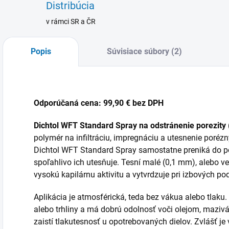
Distribúcia
v rámci SR a ČR
Popis
Súvisiace súbory (2)
Odporúčaná cena:
99,90 € bez DPH
Dichtol WFT Standard Spray na odstránenie porezity (
polymér na infiltráciu, impregnáciu a utesnenie porézn
Dichtol WFT Standard Spray samostatne preniká do póro
spoľahlivo ich utesňuje. Tesní malé (0,1 mm), alebo v
vysokú kapilárnu aktivitu a vytvrdzuje pri izbových p
Aplikácia je atmosférická, teda bez vákua alebo tlaku
alebo trhliny a má dobrú odolnosť voči olejom, maziv
zaistí tlakutesnosť u opotrebovaných dielov. Zvlášť j