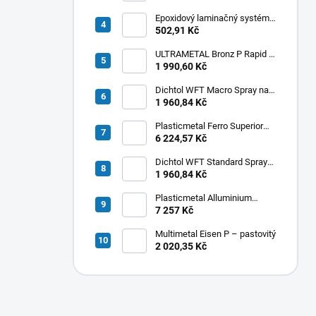
Epoxidový laminačný systém
LETOXIT® PR220 + EM316
502,91 Kč
ULTRAMETAL Bronz P Rapid -
pastovitý
1 990,60 Kč
Dichtol WFT Macro Spray na
odstránenie porozity
1 960,84 Kč
Plasticmetal Ferro Superior
hell Pulver - liatina
6 224,57 Kč
Dichtol WFT Standard Spray
na odstránenie porezity
1 960,84 Kč
Plasticmetal Alluminium
Superior Pulver - hliník
7 257 Kč
Multimetal Eisen P – pastovitý
2 020,35 Kč