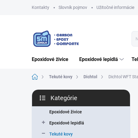
Prejsť
Kontakty
Slovník pojmov
Užitočné informácie
na
obsah
epoxidové živice
epoxidové lepidlá
t
Domov
Tekuté kovy
Dichtol
Dichtol WFT St
B
Kategórie
o
Preskočiť
č
kategórie
n
Epoxidové živice
ý
Epoxidové lepidlá
p
a
Tekuté kovy