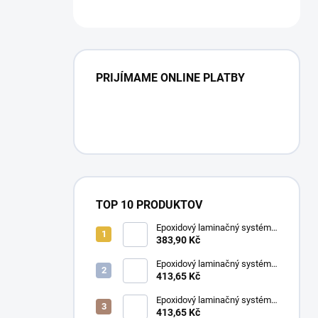
PRIJÍMAME ONLINE PLATBY
TOP 10 PRODUKTOV
Epoxidový laminačný systém
LETOXIT® PR102 + EM420
383,90 Kč
Epoxidový laminačný systém
LETOXIT® PR220 + EM315
413,65 Kč
Epoxidový laminačný systém
LETOXIT® PR102 + EM263
413,65 Kč