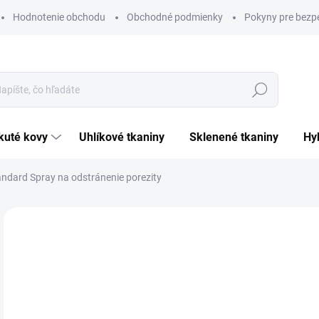
Hodnotenie obchodu
Obchodné podmienky
Pokyny pre bezp
Hľadať
ekuté kovy
uhlíkové tkaniny
sklenené tkaniny
h
andard Spray na odstránenie porezity
Neohodnotené
Podrobnosti hodnotenia
ZNAČKA:
DIAMA
1 
Jedn
DO 
cena