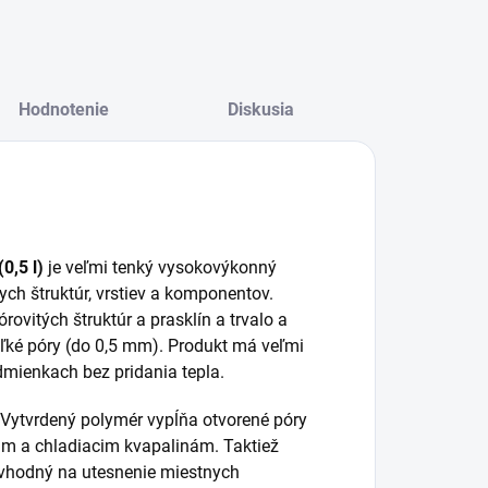
Hodnotenie
Diskusia
0,5 l)
je veľmi tenký vysokovýkonný
ych štruktúr, vrstiev a komponentov.
vitých štruktúr a prasklín a trvalo a
eľké póry (do 0,5 mm). Produkt má veľmi
odmienkach bez pridania tepla.
. Vytvrdený polymér vypĺňa otvorené póry
ám a chladiacim kvapalinám. Taktiež
e vhodný na utesnenie miestnych