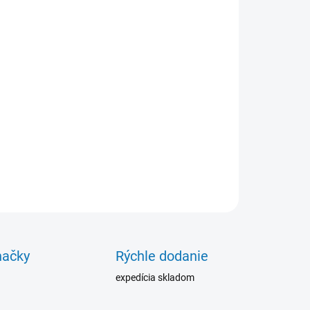
−
+
Pridať do košíka
tol WFT Standard Spray je jednozložkový systém na
raňovanie porezity a netesností odliatkov, zvarov, strojných
v, potrubí, chladičov, ráfikov kolies, ventilov a podobne. Je
ravený na okamžité použitie. Balenie: 0,5 litra.
ILNÉ INFORMÁCIE
OPÝTAŤ SA
načky
Rýchle dodanie
expedícia skladom