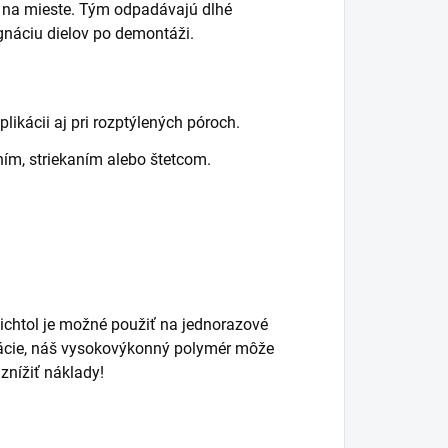
 na mieste. Tým odpadávajú dlhé
gnáciu dielov po demontáži.
likácii aj pri rozptýlených póroch.
ím, striekaním alebo štetcom.
ichtol je možné použiť na jednorazové
nácie, náš vysokovýkonný polymér môže
znížiť náklady!