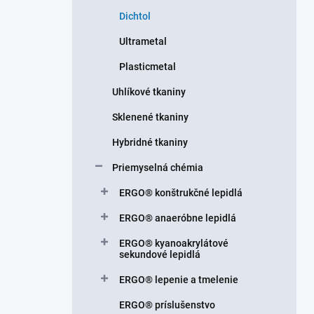
n
Dichtol
e
l
Ultrametal
Plasticmetal
Uhlíkové tkaniny
Sklenené tkaniny
Hybridné tkaniny
Priemyselná chémia
ERGO® konštrukčné lepidlá
ERGO® anaeróbne lepidlá
ERGO® kyanoakrylátové
sekundové lepidlá
ERGO® lepenie a tmelenie
ERGO® príslušenstvo