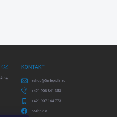
/ CZ
KONTAKT
málna
eshop
@
5mlepidla.eu
+421 908 841 353
+421 907 164 773
5Mlepidla