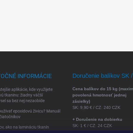
TOČNÉ INFORMÁCIE
Doručenie balíkov SK 
Cena balíkov do 15 kg (maxi
tejšie aplikácie, kde využijete
vú tkaninu: žiadny väčší
povolená hmotnosť jednej
sel sa bez nej nezaobíde
zásielky)
SK: 9,90 € / CZ: 240 CZK
užívať epoxidovú živicu? Manuál
čiatočníkov
+ Doručenie na dobierku
SK: 1 € / CZ: 24 CZK
ov, ako na lamináciu tkanín
ovou živicou