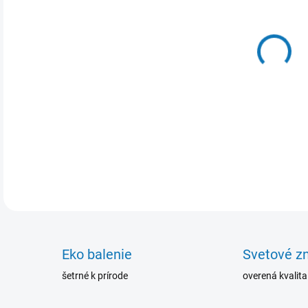
Dich
odst
dielo
prip
DETA
Eko balenie
Svetové z
šetrné k prírode
overená kvalita