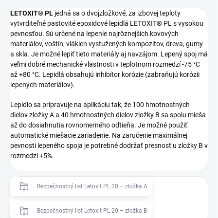
LETOXIT® PL
jedná sa o dvojzložkové, za izbovej teploty
vytvrditeľné pastovité epoxidové lepidlá LETOXIT® PL s vysokou
pevnosťou. Sú určené na lepenie najrôznejších kovových
materiálov, voštín, vlákien vystužených kompozitov, dreva, gumy
a skla. Je možné lepiť tieto materiály aj navzájom. Lepený spoj má
veľmi dobré mechanické vlastnosti v teplotnom rozmedzí -75 °C
až +80 °C. Lepidlá obsahujú inhibítor korózie (zabraňujú korózii
lepených materiálov).
Lepidlo sa pripravuje na aplikáciu tak, že 100 hmotnostných
dielov zložky A a 40 hmotnostných dielov zložky B sa spolu mieša
až do dosiahnutia rovnomerného odtieňa. Je možné použiť
automatické miešacie zariadenie. Na zaručenie maximálnej
pevnosti lepeného spoja je potrebné dodržať presnosť u zložky B v
rozmedzí +5%.
Bezpečnostný list Letoxit PL 20 – zložka A
Bezpečnostný list Letoxit PL 20 – zložka B