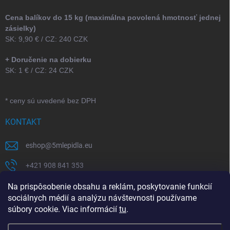
Cena balíkov do 15 kg (maximálna povolená hmotnosť jednej
zásielky)
SK: 9,90 € / CZ: 240 CZK
+ Doručenie na dobierku
SK: 1 € / CZ: 24 CZK
* ceny sú uvedené bez DPH
KONTAKT
eshop
@
5mlepidla.eu
+421 908 841 353
+421 907 164 773
Na prispôsobenie obsahu a reklám, poskytovanie funkcií
sociálnych médií a analýzu návštevnosti používame
5Mlepidla
súbory cookie. Viac informácií
tu
.