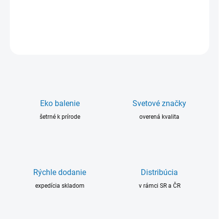
DETAILNÉ INFORMÁCIE
OPÝTAŤ SA
Eko balenie
Svetové značky
šetrné k prírode
overená kvalita
Rýchle dodanie
Distribúcia
expedícia skladom
v rámci SR a ČR