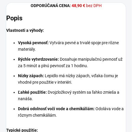
ODPORÚČANÁ CENA:
48,90 €
bez DPH
Popis
Vlastnosti a výhody:
Vysoká pevnosť:
Vytvára pevné a trvalé spoje pre rôzne
materiály.
Rýchle vytvrdzovanie:
Dosahuje manipulačnú pevnosť už
za 5 minút a plnú pevnosť za 1 hodinu.
Nízky zápach:
Lepidlo má nízky zápach, vďaka čomu je
vhodné pre použitie v interiéri.
Ľahké použitie:
Dvojzložkový systém sa ľahko zmieša a
nanáša.
Dobrá odolnosť voči vode a chemikáliám:
Odoláva vode a
rôznym chemikáliám.
Typické použitie: