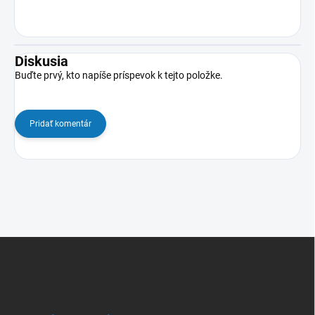
Diskusia
Buďte prvý, kto napíše príspevok k tejto položke.
Pridať komentár
Z
á
p
ä
t