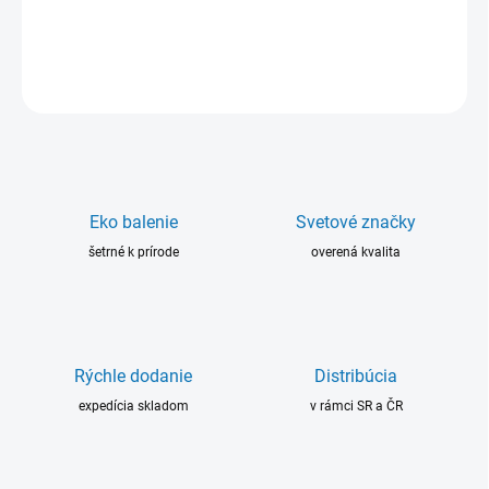
DETAILNÉ INFORMÁCIE
OPÝTAŤ SA
Eko balenie
Svetové značky
šetrné k prírode
overená kvalita
Rýchle dodanie
Distribúcia
expedícia skladom
v rámci SR a ČR