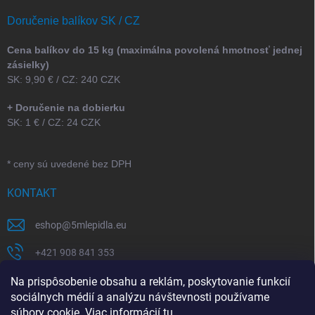
Doručenie balíkov SK / CZ
Cena balíkov do 15 kg (maximálna povolená hmotnosť jednej
zásielky)
SK: 9,90 € / CZ: 240 CZK
+ Doručenie na dobierku
SK: 1 € / CZ: 24 CZK
* ceny sú uvedené bez DPH
KONTAKT
eshop
@
5mlepidla.eu
+421 908 841 353
+421 907 164 773
Na prispôsobenie obsahu a reklám, poskytovanie funkcií
sociálnych médií a analýzu návštevnosti používame
5Mlepidla
súbory cookie. Viac informácií
tu
.