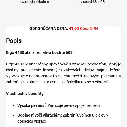
expedícia skladom
v rámci SR a ČR
ODPORÚČANÁ CENA:
41,90 €
bez DPH
Popis
Ergo 4430
ako alternatíva
Loctite 603.
Ergo 4430 je anaeróbny upevňovač s vysokou pevnosťou, ktorý je
ideálny pre lepenie lisovaných valcových dielov, najmä ložísk.
Vytvrdzuje v neprítomnosti vzduchu medzi kovovými plochami a
zabraňuje uvoľneniu a priesaku v dôsledku rázov a vibrácií.
Vlastnosti a benefity:
Vysoká pevnosť:
Zaručuje pevné spojenie dielov
Odolnosť voči vibráciám:
Zabrání uvoľneniu dielov v
dôsledku vibrácií