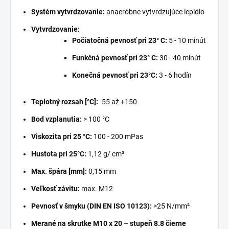
Systém vytvrdzovanie:
anaeróbne vytvrdzujúce lepidlo
Vytvrdzovanie:
Počiatočná pevnosť pri 23° C:
5 - 10 minút
Funkčná pevnosť pri 23° C:
30 - 40 minút
Konečná pevnosť pri 23°C:
3 - 6 hodín
Teplotný rozsah [°C]:
-55 až +150
Bod vzplanutia:
> 100 °C
Viskozita pri 25 °C:
100 - 200 mPas
Hustota pri 25°C:
1,12 g/ cm³
Max. špára [mm]:
0,15 mm
Veľkosť závitu:
max. M12
Pevnosť v šmyku (DIN EN ISO 10123):
>25 N/mm²
Merané na skrutke M10 x 20 – stupeň 8.8 čierne