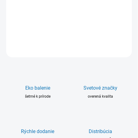
ERGO® 4430 je vysokopevnostný upevňovač spojov. Vhodný pre
upevňovanie valcovitých súčiastok, (objímky,ložiská) v prípade, ak
nieje možné dôkladné odmastenie povrchov.
DETAILNÉ INFORMÁCIE
OPÝTAŤ SA
Eko balenie
Svetové značky
šetrné k prírode
overená kvalita
Rýchle dodanie
Distribúcia