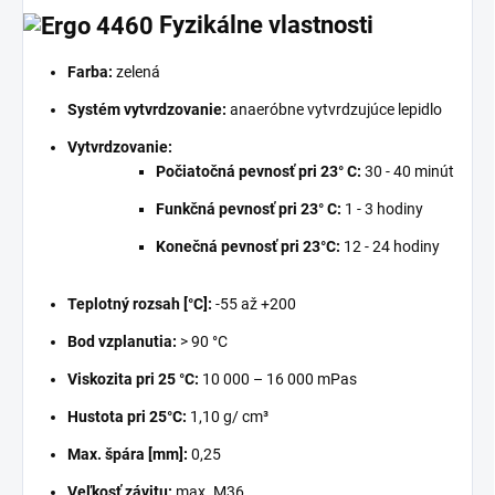
Fyzikálne vlastnosti
Farba:
zelená
Systém vytvrdzovanie:
anaeróbne vytvrdzujúce lepidlo
Vytvrdzovanie:
Počiatočná pevnosť pri 23° C:
30 - 40 minút
Funkčná pevnosť pri 23° C:
1 - 3 hodiny
Konečná pevnosť pri 23°C:
12 - 24 hodiny
Teplotný rozsah [°C]:
-55 až +200
Bod vzplanutia:
> 90 °C
Viskozita pri 25 °C:
10 000 – 16 000 mPas
Hustota pri 25°C:
1,10 g/ cm³
Max. špára [mm]:
0,25
Veľkosť závitu:
max. M36