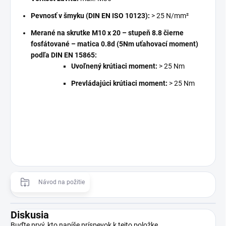
Pevnosť v šmyku (DIN EN ISO 10123):
> 25 N/mm²
Merané na skrutke M10 x 20 – stupeň 8.8 čierne
fosfátované – matica 0.8d (5Nm uťahovací moment)
podľa DIN EN 15865:
Uvoľnený krútiaci moment:
> 25 Nm
Prevládajúci krútiaci moment:
> 25 Nm
Návod na požitie
Diskusia
Buďte prvý, kto napíše príspevok k tejto položke.