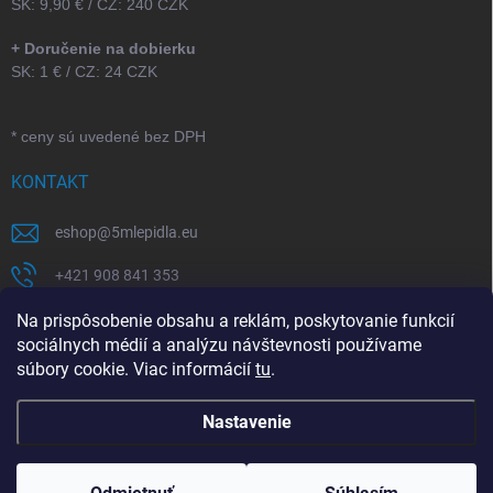
SK: 9,90 € / CZ: 240 CZK
+ Doručenie na dobierku
SK: 1 € / CZ: 24 CZK
* ceny sú uvedené bez DPH
KONTAKT
eshop
@
5mlepidla.eu
+421 908 841 353
+421 907 164 773
Na prispôsobenie obsahu a reklám, poskytovanie funkcií
sociálnych médií a analýzu návštevnosti používame
5Mlepidla
súbory cookie. Viac informácií
tu
.
Nastavenie
Copyright 2026
5mlepidla.eu
. Všetky práva vyhradené.
Upraviť nastavenie
cookies