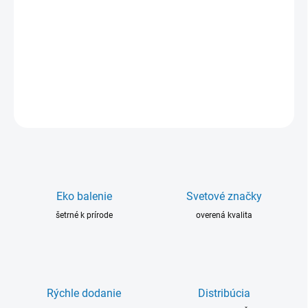
ERGO® je veľmi teplotne odolný výrobok na upevňovanie
valcových spojov, s vysokou odolnosťou voči kyselinám, zásadám
atď.
DETAILNÉ INFORMÁCIE
OPÝTAŤ SA
Eko balenie
Svetové značky
šetrné k prírode
overená kvalita
Rýchle dodanie
Distribúcia