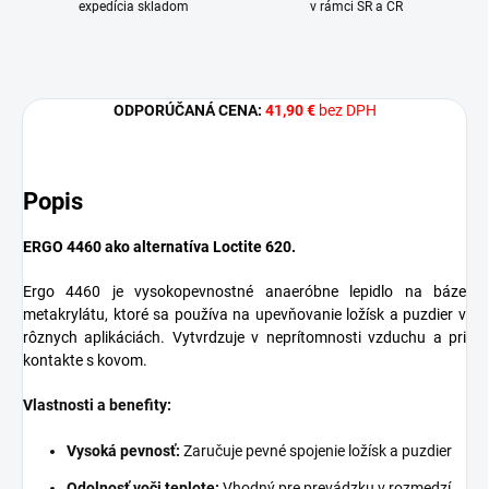
expedícia skladom
v rámci SR a ČR
ODPORÚČANÁ CENA:
41,90 €
bez DPH
Popis
ERGO 4460 ako alternatíva Loctite 620.
Ergo 4460 je vysokopevnostné anaeróbne lepidlo na báze
metakrylátu, ktoré sa používa na upevňovanie ložísk a puzdier v
rôznych aplikáciách. Vytvrdzuje v neprítomnosti vzduchu a pri
kontakte s kovom.
Vlastnosti a benefity:
Vysoká pevnosť:
Zaručuje pevné spojenie ložísk a puzdier
Odolnosť voči teplote:
Vhodný pre prevádzku v rozmedzí