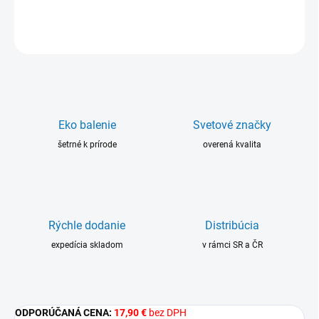
DETAILNÉ INFORMÁCIE
OPÝTAŤ SA
Eko balenie
Svetové značky
šetrné k prírode
overená kvalita
Rýchle dodanie
Distribúcia
expedícia skladom
v rámci SR a ČR
ODPORÚČANÁ CENA:
17,90 €
bez DPH