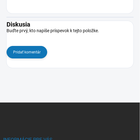
Diskusia
Buďte prvý, kto napíše príspevok k tejto položke.
Pridať komentár
Z
á
p
ä
t
INFORMÁCIE PRE VÁS