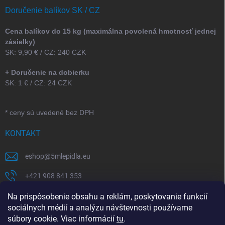
Doručenie balíkov SK / CZ
Cena balíkov do 15 kg (maximálna povolená hmotnosť jednej
zásielky)
SK: 9,90 € / CZ: 240 CZK
+ Doručenie na dobierku
SK: 1 € / CZ: 24 CZK
* ceny sú uvedené bez DPH
KONTAKT
eshop
@
5mlepidla.eu
+421 908 841 353
+421 907 164 773
Na prispôsobenie obsahu a reklám, poskytovanie funkcií
sociálnych médií a analýzu návštevnosti používame
5Mlepidla
súbory cookie. Viac informácií
tu
.