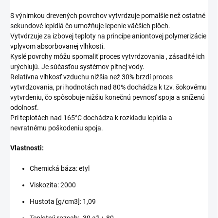
S výnimkou drevených povrchov vytvrdzuje pomalšie než ostatné
sekundové lepidlá čo umožňuje lepenie väčších plôch.
Vytvdrzuje za izbovej teploty na princípe aniontovej polymerizácie
vplyvom absorbovanej vlhkosti.
Kyslé povrchy môžu spomaliť proces vytvrdzovania , zásadité ich
urýchlujú. Je súčasťou systémov pitnej vody.
Relatívna vlhkosť vzduchu nižšia než 30% brzdí proces
vytvrdzovania, pri hodnotách nad 80% dochádza k tzv. šokovému
vytvrdeniu, čo spôsobuje nižšiu konečnú pevnosť spoja a sníženú
odolnosť.
Pri teplotách nad 165°C dochádza k rozkladu lepidla a
nevratnému poškodeniu spoja.
Vlastnosti:
Chemická báza: etyl
Viskozita: 2000
Hustota [g/cm3]: 1,09