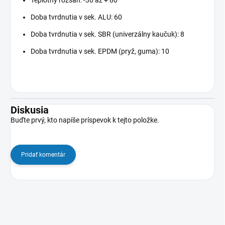
Teplotný rozsah: -30 až + 80
Doba tvrdnutia v sek. ALU: 60
Doba tvrdnutia v sek. SBR (univerzálny kaučuk): 8
Doba tvrdnutia v sek. EPDM (pryž, guma): 10
Diskusia
Buďte prvý, kto napíše príspevok k tejto položke.
Pridať komentár