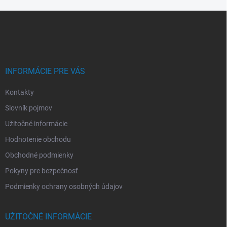
Z
á
p
ä
t
i
INFORMÁCIE PRE VÁS
e
Kontakty
Slovník pojmov
Užitočné informácie
Hodnotenie obchodu
Obchodné podmienky
Pokyny pre bezpečnosť
Podmienky ochrany osobných údajov
UŽITOČNÉ INFORMÁCIE