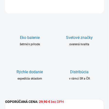
OPÝTAŤ SA
Eko balenie
Svetové značky
šetrné k prírode
overená kvalita
Rýchle dodanie
Distribúcia
expedícia skladom
v rámci SR a ČR
ODPORÚČANÁ CENA:
29,90 €
bez DPH