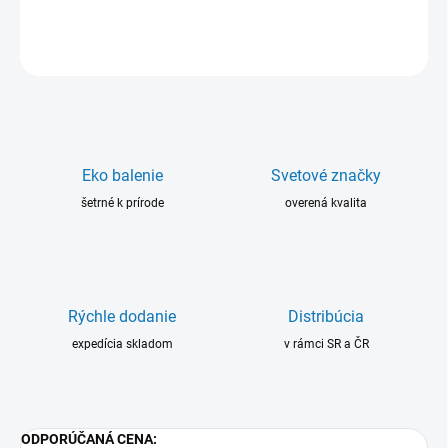
DETAILNÉ INFORMÁCIE
OPÝTAŤ SA
Eko balenie
Svetové značky
šetrné k prírode
overená kvalita
Rýchle dodanie
Distribúcia
expedícia skladom
v rámci SR a ČR
ODPORÚČANÁ CENA: