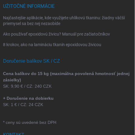
UŽITOČNÉ INFORMÁCIE
Najčastejšie aplikácie, kde využijete uhlíkovú tkaninu: žiadny väčší
priemysel sa bez nej nezaobíde
Ako používať epoxidovú živicu? Manuál pre začiatočníkov
8 krokov, ako na lamináciu tkanín epoxidovou živicou
Doručenie balíkov SK / CZ
Cena balíkov do 15 kg (maximálna povolená hmotnosť jednej
zásielky)
SK: 9,90 € / CZ: 240 CZK
+ Doručenie na dobierku
SK: 1 € / CZ: 24 CZK
* ceny sú uvedené bez DPH
KONTAKT