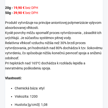
20g -
19,90 €
bez DPH
50g -
39,90 €
bez DPH
Produkt vytvrdzuje na princípe aniontovej polymerizácie vplyvom
absorbovanej vlhkosti.
Kyslé povrchy môžu spomaliť proces vytvrdzovania , zásadité ich
urýchlujú. Je súčasťou systémov pitnej vody.
Relatívna vlhkosť vzduchu nižšia než 30% brzdí proces
vytvrdzovania, pri hodnotách nad 80% dochádza k tzv. šokovému
vytvrdeniu, čo spôsobuje nižšiu konečnú pevnosť spoja a sníženú
odolnosť.
Pri teplotách nad 165°C dochádza k rozkladu lepidla a
nevratnému poškodeniu spoja.
Vlastnosti:
Chemická báza: etyl
Viskozita: 1200
Hustota [g/cm3]: 1,08