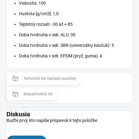
Viskozita: 100
Hustota [g/cm3]: 1,0
Teplotný rozsah: -30 až + 85
Doba tvrdnutia v sek. ALU: 30
Doba tvrdnutia v sek. SBR (univerzálny kaučuk): 5
Doba tvrdnutia v sek. EPDM (pryž, guma): 4
Technický list (spôsob použitia)
Bezpečnostný list
Diskusia
Buďte prvý, kto napíše príspevok k tejto položke.