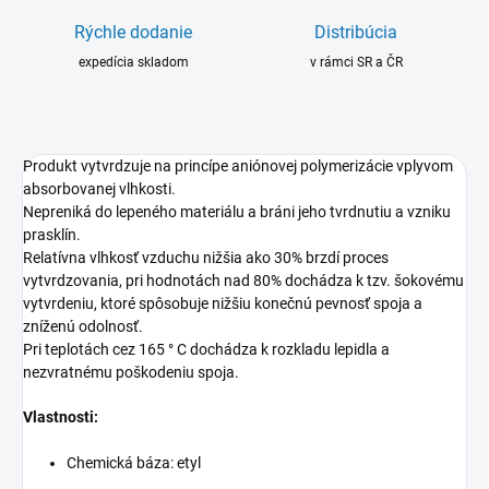
Rýchle dodanie
Distribúcia
expedícia skladom
v rámci SR a ČR
Produkt vytvrdzuje na princípe aniónovej polymerizácie vplyvom
absorbovanej vlhkosti.
Nepreniká do lepeného materiálu a bráni jeho tvrdnutiu a vzniku
prasklín.
Relatívna vlhkosť vzduchu nižšia ako 30% brzdí proces
vytvrdzovania, pri hodnotách nad 80% dochádza k tzv. šokovému
vytvrdeniu, ktoré spôsobuje nižšiu konečnú pevnosť spoja a
zníženú odolnosť.
Pri teplotách cez 165 ° C dochádza k rozkladu lepidla a
nezvratnému poškodeniu spoja.
Vlastnosti:
Chemická báza: etyl