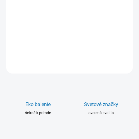
ERGO® 5861 je vhodné na rýchle lepenie poréznych materiálov
ako papier, drevo, koža, textílie, penová guma atď. Produkt
nepreniká do povrchov. Certifikované podľa ANSI/NSF Standard
61 pre použitie v priemyselnej a pitnej vode a NSF S2-S4 (P1) pre
použitie v oblastiach spracovania potravín.
DETAILNÉ INFORMÁCIE
OPÝTAŤ SA
Eko balenie
Svetové značky
šetrné k prírode
overená kvalita