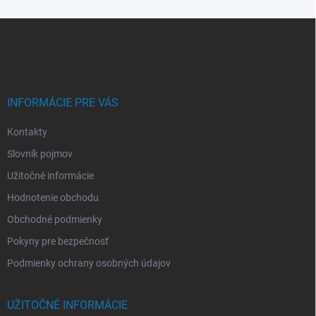
Z
á
p
ä
t
i
INFORMÁCIE PRE VÁS
e
Kontakty
Slovník pojmov
Užitočné informácie
Hodnotenie obchodu
Obchodné podmienky
Pokyny pre bezpečnosť
Podmienky ochrany osobných údajov
UŽITOČNÉ INFORMÁCIE