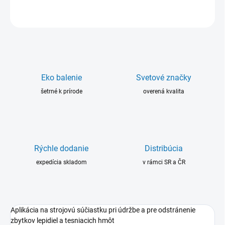
OPÝTAŤ SA
Eko balenie
Svetové značky
šetrné k prírode
overená kvalita
Rýchle dodanie
Distribúcia
expedícia skladom
v rámci SR a ČR
Aplikácia na strojovú súčiastku pri údržbe a pre odstránenie
zbytkov lepidiel a tesniacich hmôt