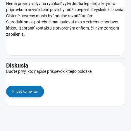
Nemá priamy vplyv na rýchlosť vytvrdnutia lepidiel, ale týmto
prípravkom nevyčistené povrchy môžu ovplyvniť výsledok lepenia
Čistené povrchy musia byť odolné rozpúšťadlám
S produktom je potrebné manipulovať ako s extrémne horlavou
látkou, zabrániť kontaktu s otvoreným ohňom, či iným zdrojom
zapálenia.
Diskusia
Buďte prvý, kto napíše príspevok k tejto položke.
Pridať komentár