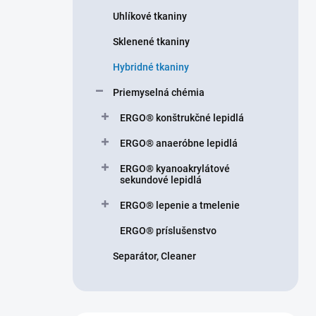
n
Uhlíkové tkaniny
e
l
Sklenené tkaniny
Hybridné tkaniny
Priemyselná chémia
ERGO® konštrukčné lepidlá
ERGO® anaeróbne lepidlá
ERGO® kyanoakrylátové
sekundové lepidlá
ERGO® lepenie a tmelenie
ERGO® príslušenstvo
Separátor, Cleaner