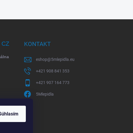
/ CZ
KONTAKT
málna
eshop
@
5mlepidla.eu
+421 908 841 353
+421 907 164 773
5Mlepidla
Súhlasím