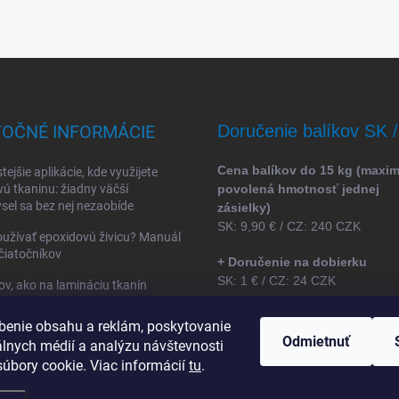
TOČNÉ INFORMÁCIE
Doručenie balíkov SK 
Cena balíkov do 15 kg (maxi
tejšie aplikácie, kde využijete
vú tkaninu: žiadny väčší
povolená hmotnosť jednej
sel sa bez nej nezaobíde
zásielky)
SK: 9,90 € / CZ: 240 CZK
užívať epoxidovú živicu? Manuál
čiatočníkov
+ Doručenie na dobierku
SK: 1 € / CZ: 24 CZK
ov, ako na lamináciu tkanín
ovou živicou
benie obsahu a reklám, poskytovanie
* ceny sú uvedené bez DPH
Odmietnuť
álnych médií a analýzu návštevnosti
úbory cookie. Viac informácií
tu
.