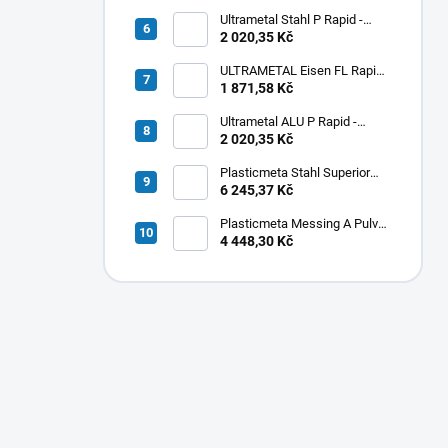
Ultrametal Stahl P Rapid -
pastovitý
2 020,35 Kč
ULTRAMETAL Eisen FL Rapid -
tekutý
1 871,58 Kč
Ultrametal ALU P Rapid -
pastovitý
2 020,35 Kč
Plasticmeta Stahl Superior
Pulver - oceľ
6 245,37 Kč
Plasticmeta Messing A Pulver
- mosadz
4 448,30 Kč