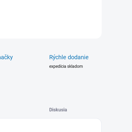
cm, prevedienie: plátno
ILNÉ INFORMÁCIE
OPÝTAŤ SA
načky
Rýchle dodanie
expedícia skladom
Diskusia