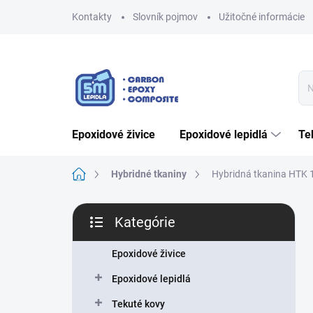
Prejsť
Kontakty
Slovník pojmov
Užitočné informácie
na
obsah
epoxidové živice
epoxidové lepidlá
t
Domov
Hybridné tkaniny
Hybridná tkanina HTK
B
Kategórie
o
Preskočiť
č
kategórie
n
Epoxidové živice
ý
Epoxidové lepidlá
p
a
Tekuté kovy