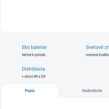
120
DETA
Eko balenie
Svetové z
šetrné k prírode
overená kvalita
Distribúcia
v rámci SR a ČR
Popis
Hodnotenie