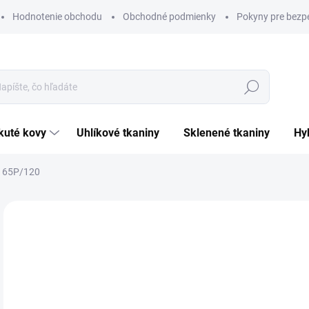
Hodnotenie obchodu
Obchodné podmienky
Pokyny pre bezp
Hľadať
ekuté kovy
uhlíkové tkaniny
sklenené tkaniny
h
 165P/120
Neohodnotené
Podrobnosti hodnotenia
ZNAČKA:
KISLING
VIAC ZA MENEJ
1 
Jedn
DO 
cena