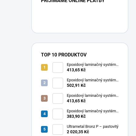
PRIJÍMAME ONLINE PLATBY
TOP 10 PRODUKTOV
Epoxidový laminačný systém
LETOXIT® PR102 + EM263
413,65 Kč
Epoxidový laminačný systém
LETOXIT® PR220 + EM316
502,91 Kč
Epoxidový laminačný systém
LETOXIT® PR220 + EM315
413,65 Kč
Epoxidový laminačný systém
LETOXIT® PR102 + EM420
383,90 Kč
Ultrametal Bronz P – pastovitý
2 020,35 Kč