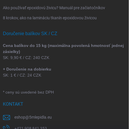
Ako používať epoxidovú živicu? Manuál pre začiatočníkov
8 krokov, ako na lamináciu tkanín epoxidovou živicou
Doručenie balíkov SK / CZ
Cena balíkov do 15 kg (maximálna povolená hmotnosť jednej
zásielky)
SK: 9,90 € / CZ: 240 CZK
+ Doručenie na dobierku
SK: 1 € / CZ: 24 CZK
* ceny sú uvedené bez DPH
KONTAKT
eshop
@
5mlepidla.eu
+421 908 841 353