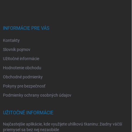
á
p
ä
t
i
INFORMÁCIE PRE VÁS
e
Kontakty
Slovník pojmov
Užitočné informácie
Hodnotenie obchodu
Obchodné podmienky
Pokyny pre bezpečnosť
Podmienky ochrany osobných údajov
UŽITOČNÉ INFORMÁCIE
Najčastejšie aplikácie, kde využijete uhlíkovú tkaninu: žiadny väčší
priemysel sa bez nej nezaobíde