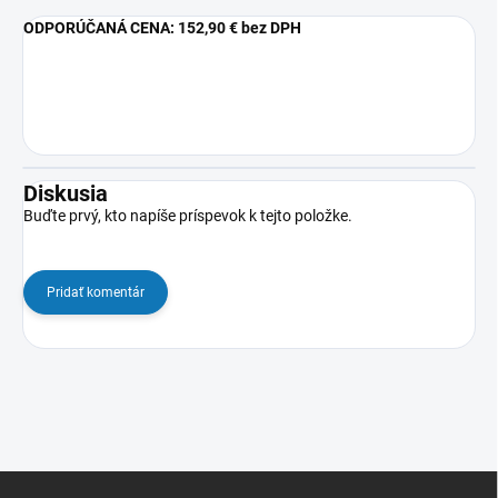
ODPORÚČANÁ CENA:
152,90 € bez DPH
Diskusia
Buďte prvý, kto napíše príspevok k tejto položke.
Pridať komentár
Z