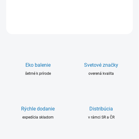
na zvislých plochách (tixotropný).
DETAILNÉ INFORMÁCIE
OPÝTAŤ SA
Eko balenie
Svetové značky
šetrné k prírode
overená kvalita
Rýchle dodanie
Distribúcia
expedícia skladom
v rámci SR a ČR