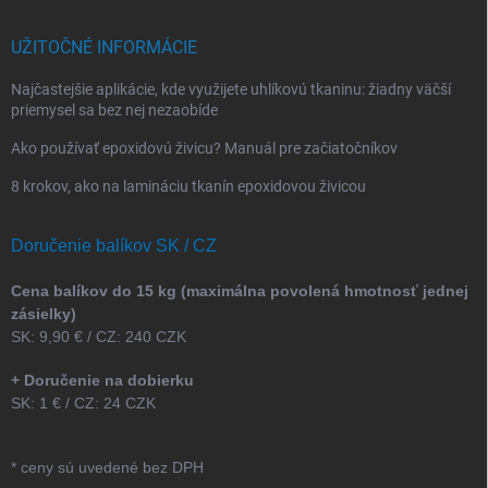
UŽITOČNÉ INFORMÁCIE
Najčastejšie aplikácie, kde využijete uhlíkovú tkaninu: žiadny väčší
priemysel sa bez nej nezaobíde
Ako používať epoxidovú živicu? Manuál pre začiatočníkov
8 krokov, ako na lamináciu tkanín epoxidovou živicou
Doručenie balíkov SK / CZ
Cena balíkov do 15 kg (maximálna povolená hmotnosť jednej
zásielky)
SK: 9,90 € / CZ: 240 CZK
+ Doručenie na dobierku
SK: 1 € / CZ: 24 CZK
* ceny sú uvedené bez DPH