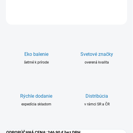
DETAILNÉ INFORMÁCIE
OPÝTAŤ SA
Eko balenie
Svetové značky
šetrné k prírode
overená kvalita
Rýchle dodanie
Distribúcia
expedícia skladom
v rámci SR a ČR
ODPORÚČANÁ CENA:
246,90 € bez DPH