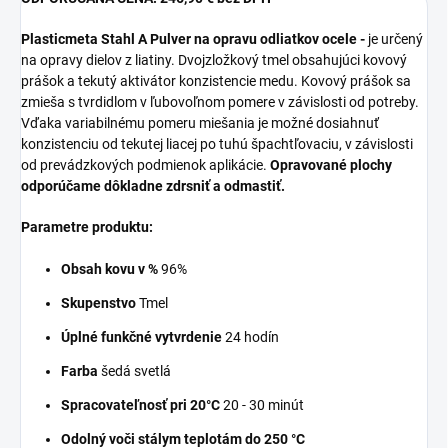
Plasticmeta Stahl A Pulver na opravu odliatkov ocele -
je určený
na opravy dielov z liatiny. Dvojzložkový tmel obsahujúci kovový
prášok a tekutý aktivátor konzistencie medu. Kovový prášok sa
zmieša s tvrdidlom v ľubovoľnom pomere v závislosti od potreby.
Vďaka variabilnému pomeru miešania je možné dosiahnuť
konzistenciu od tekutej liacej po tuhú špachtľovaciu, v závislosti
od prevádzkových podmienok aplikácie.
Opravované plochy
odporúčame dôkladne zdrsniť a odmastiť.
Parametre produktu:
Obsah kovu v %
96%
Skupenstvo
Tmel
Úplné funkčné vytvrdenie
24 hodín
Farba
šedá svetlá
Spracovateľnosť pri 20°C
20 - 30 minút
Odolný voči stálym teplotám do 250 °C