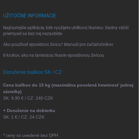
UŽITOČNÉ INFORMÁCIE
Najčastejšie aplikácie, kde využijete uhlíkovú tkaninu: žiadny väčší
priemysel sa bez nej nezaobíde
Ako používať epoxidovú živicu? Manuál pre začiatočníkov
8 krokov, ako na lamináciu tkanín epoxidovou živicou
Doručenie balíkov SK / CZ
Cena balíkov do 15 kg (maximálna povolená hmotnosť jednej
zásielky)
SK: 9,90 € / CZ: 240 CZK
+ Doručenie na dobierku
SK: 1 € / CZ: 24 CZK
* ceny sú uvedené bez DPH