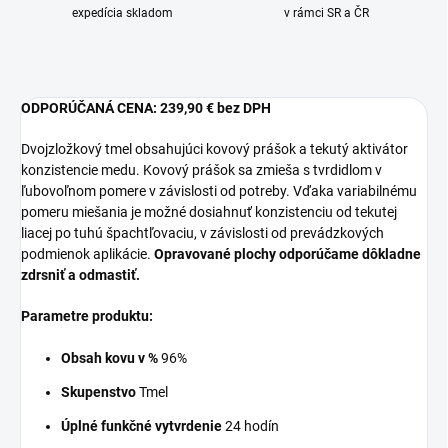
expedícia skladom
v rámci SR a ČR
ODPORÚČANÁ CENA:
239,90 € bez DPH
Dvojzložkový tmel obsahujúci kovový prášok a tekutý aktivátor
konzistencie medu. Kovový prášok sa zmieša s tvrdidlom v
ľubovoľnom pomere v závislosti od potreby. Vďaka variabilnému
pomeru miešania je možné dosiahnuť konzistenciu od tekutej
liacej po tuhú špachtľovaciu, v závislosti od prevádzkových
podmienok aplikácie.
Opravované plochy odporúčame dôkladne
zdrsniť a odmastiť.
Parametre produktu:
Obsah kovu v %
96%
Skupenstvo
Tmel
Úplné funkčné vytvrdenie
24 hodín