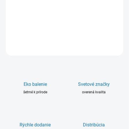
−
+
Pridať do košíka
Plasticmetal Alluminium Superior Pulver na opravu odliatkov
hliníka s obsahom kovu min. 96%.
DETAILNÉ INFORMÁCIE
OPÝTAŤ SA
Eko balenie
Svetové značky
šetrné k prírode
overená kvalita
Rýchle dodanie
Distribúcia