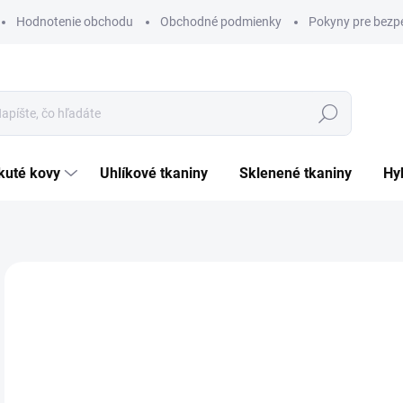
Hodnotenie obchodu
Obchodné podmienky
Pokyny pre bezp
Hľadať
ekuté kovy
uhlíkové tkaniny
sklenené tkaniny
h
Neohodnotené
Podrobnosti hodnotenia
ZNAČKA:
ZYVAX
47
Jedn
DO 
cena