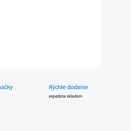
−
+
Pridať do košíka
aňuje prilepeniu laminovaných, lepených častí k
e. Vytvorí film, ktorý sa chová ako bariéra a tak
ráni poškodeniu plôch.
ILNÉ INFORMÁCIE
OPÝTAŤ SA
načky
Rýchle dodanie
expedícia skladom