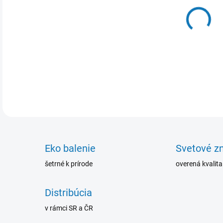
Zabr
form
zab
DETA
Eko balenie
Svetové z
šetrné k prírode
overená kvalita
Distribúcia
v rámci SR a ČR