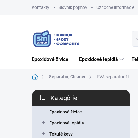
Prejsť
Kontakty
Slovník pojmov
Užitočné informácie
na
obsah
epoxidové živice
epoxidové lepidlá
t
Domov
Separátor, Cleaner
PVA separátor 1l
B
Kategórie
o
Preskočiť
č
kategórie
n
Epoxidové živice
ý
Epoxidové lepidlá
p
a
Tekuté kovy