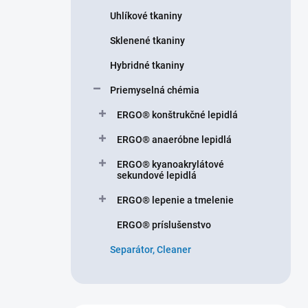
n
Uhlíkové tkaniny
e
l
Sklenené tkaniny
Hybridné tkaniny
Priemyselná chémia
ERGO® konštrukčné lepidlá
ERGO® anaeróbne lepidlá
ERGO® kyanoakrylátové
sekundové lepidlá
ERGO® lepenie a tmelenie
ERGO® príslušenstvo
Separátor, Cleaner