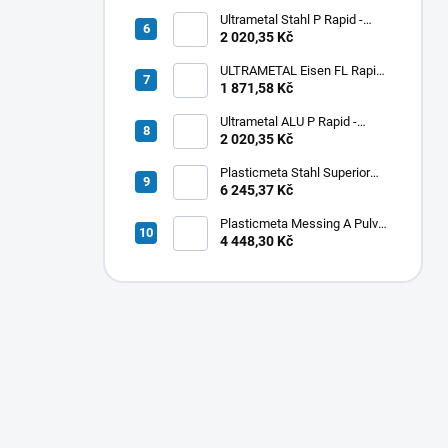
Ultrametal Stahl P Rapid -
pastovitý
2 020,35 Kč
ULTRAMETAL Eisen FL Rapid -
tekutý
1 871,58 Kč
Ultrametal ALU P Rapid -
pastovitý
2 020,35 Kč
Plasticmeta Stahl Superior
Pulver - oceľ
6 245,37 Kč
Plasticmeta Messing A Pulver
- mosadz
4 448,30 Kč