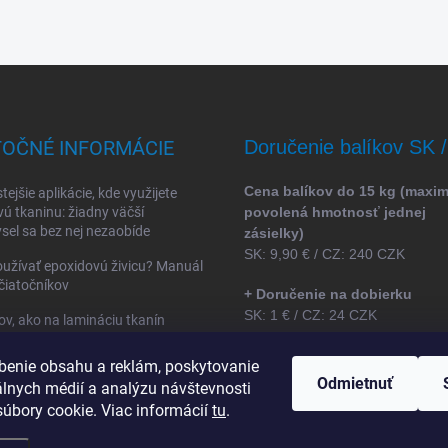
TOČNÉ INFORMÁCIE
Doručenie balíkov SK 
Cena balíkov do 15 kg (maxi
tejšie aplikácie, kde využijete
vú tkaninu: žiadny väčší
povolená hmotnosť jednej
sel sa bez nej nezaobíde
zásielky)
SK: 9,90 € / CZ: 240 CZK
užívať epoxidovú živicu? Manuál
čiatočníkov
+ Doručenie na dobierku
SK: 1 € / CZ: 24 CZK
ov, ako na lamináciu tkanín
ovou živicou
benie obsahu a reklám, poskytovanie
* ceny sú uvedené bez DPH
Odmietnuť
álnych médií a analýzu návštevnosti
úbory cookie. Viac informácií
tu
.