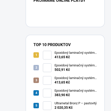
PRIJÍMAME ONLINE PLATBY
TOP 10 PRODUKTOV
Epoxidový laminačný systém
LETOXIT® PR102 + EM263
413,65 Kč
Epoxidový laminačný systém
LETOXIT® PR220 + EM316
502,91 Kč
Epoxidový laminačný systém
LETOXIT® PR220 + EM315
413,65 Kč
Epoxidový laminačný systém
LETOXIT® PR102 + EM420
383,90 Kč
Ultrametal Bronz P – pastovitý
2 020,35 Kč