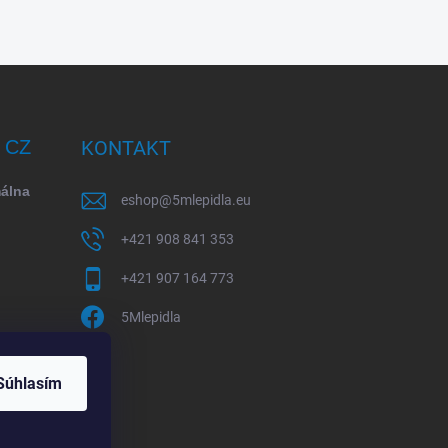
/ CZ
KONTAKT
málna
eshop
@
5mlepidla.eu
+421 908 841 353
+421 907 164 773
5Mlepidla
Súhlasím