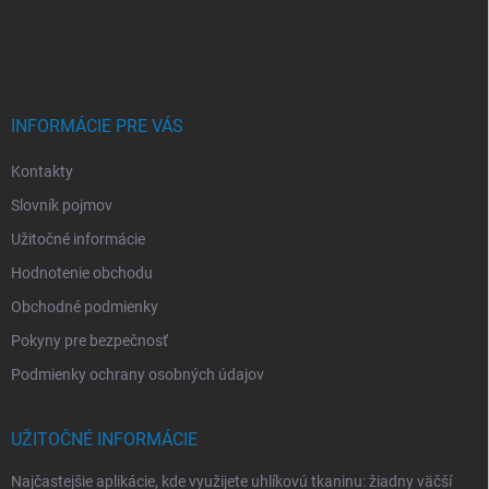
Z
á
p
ä
t
i
INFORMÁCIE PRE VÁS
e
Kontakty
Slovník pojmov
Užitočné informácie
Hodnotenie obchodu
Obchodné podmienky
Pokyny pre bezpečnosť
Podmienky ochrany osobných údajov
UŽITOČNÉ INFORMÁCIE
Najčastejšie aplikácie, kde využijete uhlíkovú tkaninu: žiadny väčší