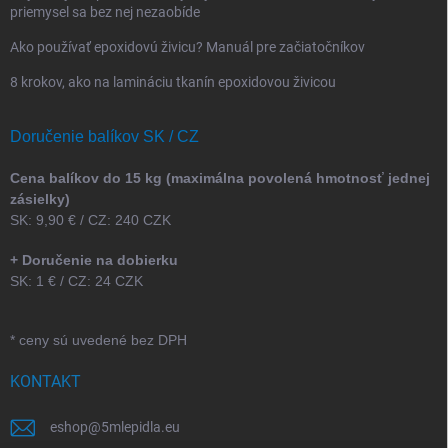
priemysel sa bez nej nezaobíde
Ako používať epoxidovú živicu? Manuál pre začiatočníkov
8 krokov, ako na lamináciu tkanín epoxidovou živicou
Doručenie balíkov SK / CZ
Cena balíkov do 15 kg (maximálna povolená hmotnosť jednej
zásielky)
SK: 9,90 € / CZ: 240 CZK
+ Doručenie na dobierku
SK: 1 € / CZ: 24 CZK
* ceny sú uvedené bez DPH
KONTAKT
eshop
@
5mlepidla.eu