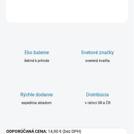
DETAILNÉ INFORMÁCIE
OPÝTAŤ SA
Eko balenie
Svetové značky
šetrné k prírode
overená kvalita
Rýchle dodanie
Distribúcia
expedícia skladom
v rámci SR a ČR
ODPORÚČANÁ CENA:
14,90 €
(bez DPH)