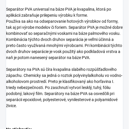
Separátor PVA universal na báze PVA je kvapalina, ktorá po
aplikácii zabraňuje prilepeniu výrobku k forme.
Používa sa ako na odseparovanie hotových výrobkov od formy,
tak aj pri výrobe modelov či foriem. Separátor PVA je možné dobre
kombinovať so separačnými voskami na báze palmového vosku.
Kombinácia týchto dvoch druhov separácia je veľmi účinná a
preto často využívaná mnohými výrobcami. Pri kombinácii týchto
dvoch druhov separácie je vosk použitý ako podkladová vrstva a
naň je potom nanesený separátor na báze PVA.
Separátory na PVA sú číra kvapalina slabého rozpúšťadlového
zápachu. Chemicky sa jedná o roztok polyvinylalkoholu vo vodno-
alkoholovom prostredí. Preto je klasifikovaný ako horľavina I.
triedy nebezpečnosti. Po zaschnutí vytvorí lesklý, tuhý, fóliu
podobný, lakový film. Separátory na báze PVA sa osvedčili pri
separácii epoxidové, polyesterové, vynilesterové a polyamidové
živice.