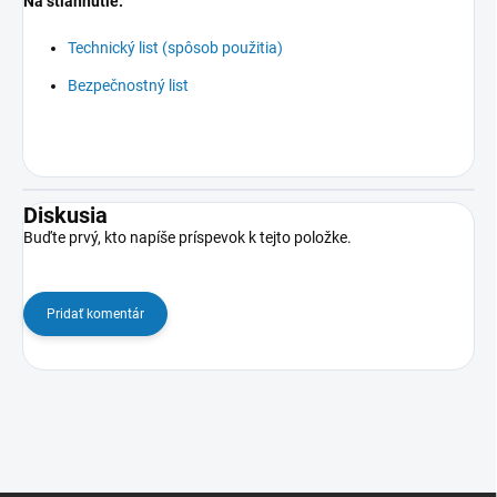
Na stiahnutie:
Technický list (spôsob použitia)
Bezpečnostný list
Diskusia
Buďte prvý, kto napíše príspevok k tejto položke.
Pridať komentár