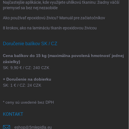
Najčastejšie aplikácie, kde využijete uhlíkovú tkaninu: žiadny väčší
priemysel sa bez nej nezaobíde
Ako používať epoxidovú živicu? Manuál pre začiatočníkov
8 krokov, ako na lamináciu tkanín epoxidovou živicou
Doručenie balíkov SK / CZ
Cena balíkov do 15 kg (maximálna povolená hmotnosť jednej
zásielky)
SK: 9,90 € / CZ: 240 CZK
+ Doručenie na dobierku
SK: 1 € / CZ: 24 CZK
* ceny sú uvedené bez DPH
KONTAKT
eshop
@
5mlepidla.eu