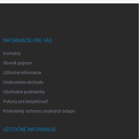
Z
á
p
ä
t
i
INFORMÁCIE PRE VÁS
e
Kontakty
Slovník pojmov
Užitočné informácie
Hodnotenie obchodu
Obchodné podmienky
Pokyny pre bezpečnosť
Podmienky ochrany osobných údajov
UŽITOČNÉ INFORMÁCIE