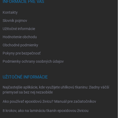
i
INFORMÁCIE PRE VÁS
e
Kontakty
Slovník pojmov
Užitočné informácie
Hodnotenie obchodu
Obchodné podmienky
Pokyny pre bezpečnosť
Podmienky ochrany osobných údajov
UŽITOČNÉ INFORMÁCIE
Najčastejšie aplikácie, kde využijete uhlíkovú tkaninu: žiadny väčší
priemysel sa bez nej nezaobíde
Ako používať epoxidovú živicu? Manuál pre začiatočníkov
8 krokov, ako na lamináciu tkanín epoxidovou živicou