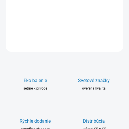
Ultrametal Alu FL rapid je vysoko kvalitný dvojzložkový polymérny
materiál určený na opravy kovov. Systém epoxidovej živice 90%
bez obsahu rozpúšťadiel má vysokú chemickú odolnosť a
nepodlieha korózii.
DETAILNÉ INFORMÁCIE
OPÝTAŤ SA
Eko balenie
Svetové značky
šetrné k prírode
overená kvalita
Rýchle dodanie
Distribúcia