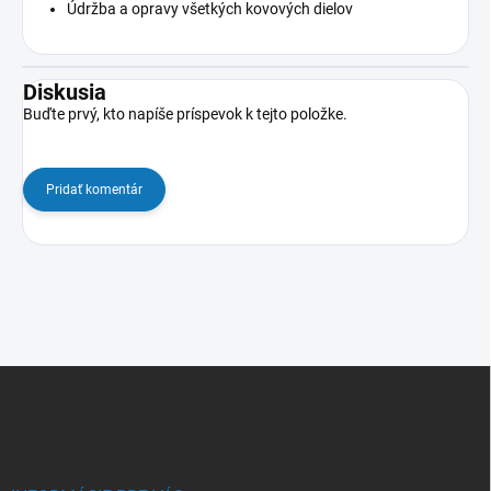
Údržba a opravy všetkých kovových dielov
Diskusia
Buďte prvý, kto napíše príspevok k tejto položke.
Pridať komentár
Z
á
p
ä
t