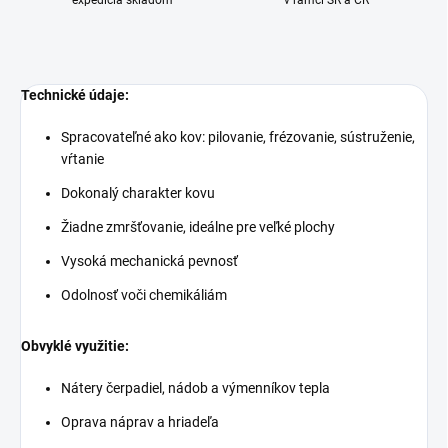
expedícia skladom
v rámci SR a ČR
Technické údaje:
Spracovateľné ako kov: pilovanie, frézovanie, sústruženie,
vŕtanie
Dokonalý charakter kovu
Žiadne zmršťovanie, ideálne pre veľké plochy
Vysoká mechanická pevnosť
Odolnosť voči chemikáliám
Obvyklé využitie:
Nátery čerpadiel, nádob a výmenníkov tepla
Oprava náprav a hriadeľa