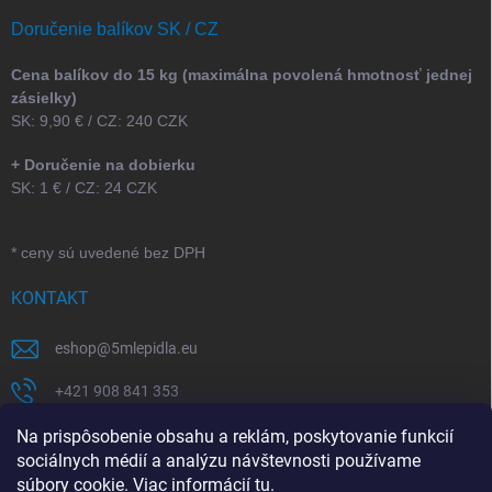
Doručenie balíkov SK / CZ
Cena balíkov do 15 kg (maximálna povolená hmotnosť jednej
zásielky)
SK: 9,90 € / CZ: 240 CZK
+ Doručenie na dobierku
SK: 1 € / CZ: 24 CZK
* ceny sú uvedené bez DPH
KONTAKT
eshop
@
5mlepidla.eu
+421 908 841 353
+421 907 164 773
Na prispôsobenie obsahu a reklám, poskytovanie funkcií
sociálnych médií a analýzu návštevnosti používame
5Mlepidla
súbory cookie. Viac informácií
tu
.