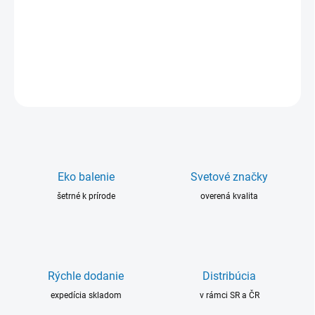
materiál určený na opravy kovov. Systém epoxidovej živice bez
obsahu rozpúšťadiel má vysokú chemickú odolnosť a nepodlieha
korózii.
DETAILNÉ INFORMÁCIE
OPÝTAŤ SA
Eko balenie
Svetové značky
šetrné k prírode
overená kvalita
Rýchle dodanie
Distribúcia
expedícia skladom
v rámci SR a ČR