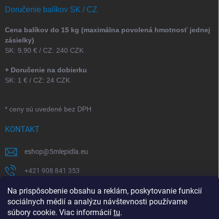
Doručenie balíkov SK / CZ
Cena balíkov do 15 kg (maximálna povolená hmotnosť jednej
zásielky)
SK: 9,90 € / CZ: 240 CZK
+ Doručenie na dobierku
SK: 1 € / CZ: 24 CZK
* ceny sú uvedené bez DPH
KONTAKT
eshop
@
5mlepidla.eu
+421 908 841 353
+421 907 164 773
Na prispôsobenie obsahu a reklám, poskytovanie funkcií
sociálnych médií a analýzu návštevnosti používame
5Mlepidla
súbory cookie. Viac informácií
tu
.