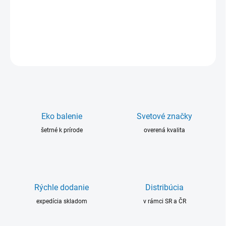
vysokokvalitný dvojzložkový 90% polymérový materiál na opravy
a opravy kovov.
DETAILNÉ INFORMÁCIE
OPÝTAŤ SA
Eko balenie
Svetové značky
šetrné k prírode
overená kvalita
Rýchle dodanie
Distribúcia
expedícia skladom
v rámci SR a ČR