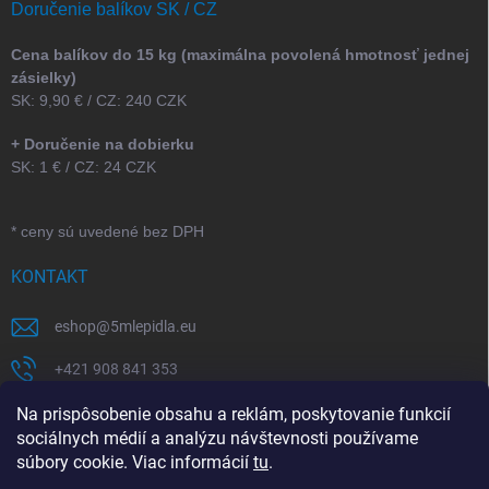
Doručenie balíkov SK / CZ
Cena balíkov do 15 kg (maximálna povolená hmotnosť jednej
zásielky)
SK: 9,90 € / CZ: 240 CZK
+ Doručenie na dobierku
SK: 1 € / CZ: 24 CZK
* ceny sú uvedené bez DPH
KONTAKT
eshop
@
5mlepidla.eu
+421 908 841 353
+421 907 164 773
Na prispôsobenie obsahu a reklám, poskytovanie funkcií
sociálnych médií a analýzu návštevnosti používame
5Mlepidla
súbory cookie. Viac informácií
tu
.