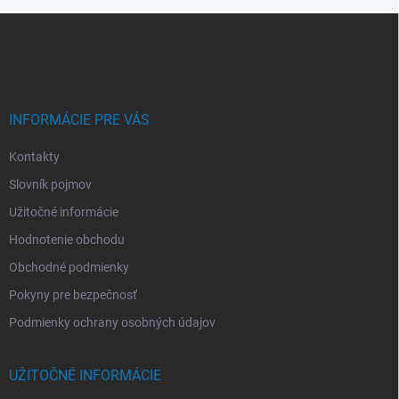
Z
á
p
ä
t
i
INFORMÁCIE PRE VÁS
e
Kontakty
Slovník pojmov
Užitočné informácie
Hodnotenie obchodu
Obchodné podmienky
Pokyny pre bezpečnosť
Podmienky ochrany osobných údajov
UŽITOČNÉ INFORMÁCIE