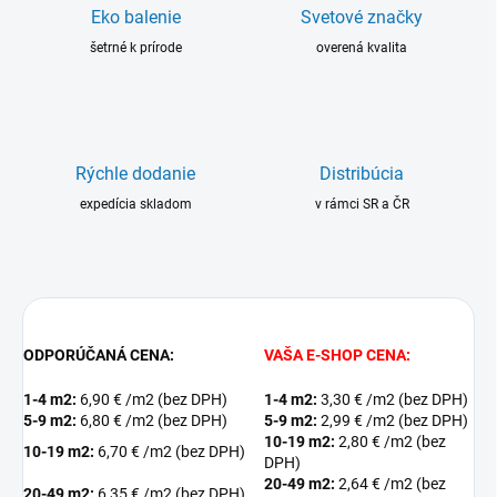
Eko balenie
Svetové značky
šetrné k prírode
overená kvalita
Rýchle dodanie
Distribúcia
expedícia skladom
v rámci SR a ČR
ODPORÚČANÁ CENA:
VAŠA E-SHOP CENA:
1-4 m2:
6,90 € /m2 (bez DPH)
1-4 m2:
3,30 € /m2 (bez DPH)
5-9 m2:
6,80 € /m2 (bez DPH)
5-9 m2:
2,99 € /m2 (bez DPH)
10-19 m2:
2,80 € /m2 (bez
10-19 m2:
6,70 € /m2 (bez DPH)
DPH)
20-49 m2:
2,64 € /m2 (bez
20-49 m2:
6,35 € /m2 (bez DPH)