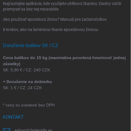
Najčastejšie aplikácie, kde využijete uhlíkovú tkaninu: žiadny väčší
priemysel sa bez nej nezaobíde
Ako používať epoxidovú živicu? Manuál pre začiatočníkov
8 krokov, ako na lamináciu tkanín epoxidovou živicou
Doručenie balíkov SK / CZ
Cena balíkov do 15 kg (maximálna povolená hmotnosť jednej
zásielky)
SK: 9,90 € / CZ: 240 CZK
+ Doručenie na dobierku
SK: 1 € / CZ: 24 CZK
* ceny sú uvedené bez DPH
KONTAKT
eshop
@
5mlepidla.eu