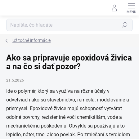
Prejsť
na
obsah
Hľadať
Užitočné informácie
Ako sa pripravuje epoxidová živica
a na čo si dať pozor?
21.5.2026
Ide o polymér, ktorý sa využíva na rôzne účely v
odvetviach ako sú stavebníctvo, remeslá, modelovanie a
priemysel. Epoxidové živice majú schopnosť vytvárať
odolné povrchy, rezistentné voči chemikáliám, vode a
mechanickému poškodeniu. Obvykle sa používajú ako
lepidlo, náter, tmel alebo povlak. Po zmiešaní s tvrdidlom