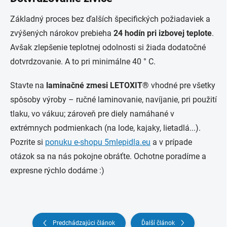
Základný proces bez ďalších špecifických požiadaviek a
zvýšených nárokov prebieha
24 hodín pri izbovej teplote
.
Avšak zlepšenie teplotnej odolnosti si žiada dodatočné
dotvrdzovanie. A to pri minimálne 40 ° C.
Stavte na
laminačné zmesi LETOXIT®
vhodné pre všetky
spôsoby výroby – ručné laminovanie, navíjanie, pri použití
tlaku, vo vákuu; zároveň pre diely namáhané v
extrémnych podmienkach (na lode, kajaky, lietadlá...).
Pozrite si
ponuku e-shopu 5mlepidla.eu
a v prípade
otázok sa na nás pokojne obráťte. Ochotne poradíme a
expresne rýchlo dodáme :)
Predchádzajúci článok
Ďalší článok