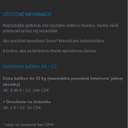
UŽITOČNÉ INFORMÁCIE
Najčastejšie aplikácie, kde využijete uhlíkovú tkaninu: žiadny väčší
priemysel sa bez nej nezaobíde
Ako používať epoxidovú živicu? Manuál pre začiatočníkov
8 krokov, ako na lamináciu tkanín epoxidovou živicou
Doručenie balíkov SK / CZ
Cena balíkov do 15 kg (maximálna povolená hmotnosť jednej
zásielky)
SK: 9,90 € / CZ: 240 CZK
+ Doručenie na dobierku
SK: 1 € / CZ: 24 CZK
* ceny sú uvedené bez DPH