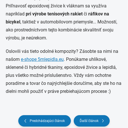
Priľnavosť epoxidovej živice k vláknam sa využíva
napríklad
pri výrobe tenisových rakiet
či
ráfikov na
bicykel
, taktiež v automobilovom priemysle... Možností,
ako prostredníctvom tejto kombinácie skvalitniť svoju
výrobu, je neúrekom.
Oslovili vás tieto odolné kompozity? Zásobte sa nimi na
našom
e-shope 5mlepidla.eu
. Ponúkame uhlíkové,
sklenené či hybridné tkaniny, epoxidové živice a lepidlá,
plus všetko možné príslušenstvo. Vždy vám ochotne
poradíme a tovar čo najrýchlejšie doručíme, aby ste ho na
dielni mohli použiť v práve prebiehajúcom procese :)
Predchádzajúci článok
Ďalší článok