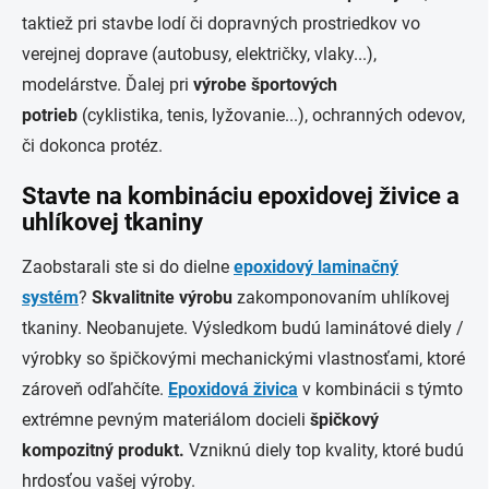
taktiež pri stavbe lodí či dopravných prostriedkov vo
verejnej doprave (autobusy, električky, vlaky...),
modelárstve. Ďalej pri
výrobe športových
potrieb
(cyklistika, tenis, lyžovanie...), ochranných odevov,
či dokonca protéz.
Stavte na kombináciu epoxidovej živice a
uhlíkovej tkaniny
Zaobstarali ste si do dielne
epoxidový laminačný
systém
?
Skvalitnite výrobu
zakomponovaním uhlíkovej
tkaniny. Neobanujete. Výsledkom budú laminátové diely /
výrobky so špičkovými mechanickými vlastnosťami, ktoré
zároveň odľahčíte.
Epoxidová živica
v kombinácii s týmto
extrémne pevným materiálom docieli
špičkový
kompozitný produkt.
Vzniknú diely top kvality, ktoré budú
hrdosťou vašej výroby.