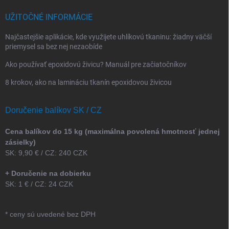
UŽITOČNÉ INFORMÁCIE
Najčastejšie aplikácie, kde využijete uhlíkovú tkaninu: žiadny väčší
priemysel sa bez nej nezaobíde
Ako používať epoxidovú živicu? Manuál pre začiatočníkov
8 krokov, ako na lamináciu tkanín epoxidovou živicou
Doručenie balíkov SK / CZ
Cena balíkov do 15 kg (maximálna povolená hmotnosť jednej
zásielky)
SK: 9,90 € / CZ: 240 CZK
+ Doručenie na dobierku
SK: 1 € / CZ: 24 CZK
* ceny sú uvedené bez DPH