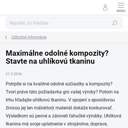
Prejsť
na
obsah
Hľadať
Užitočné informácie
Maximálne odolné kompozity?
Stavte na uhlíkovú tkaninu
21.5.2026
Potrpíte si na kvalitné odolné súčiastky a kompozity?
Tvorí práve táto požiadavka gro vašej výroby? Potom na
trhu hľadajte uhlíkovú tkaninu. V spojení s epoxidovou
živicou jej len máloktorý materiál dokáže konkurovať.
Výsledkom sú pevné a zároveň ľahučké výrobky. Uhlíková
tkanina má svoje uplatnenie v strojárstve, doprave,