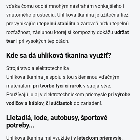
vďaka čomu odolá mnohým nástrahám vonkajšieho i
vnútorného prostredia. Uhlíková tkanina je užitočná tiež
pre vynikajúcu
tepelnú stabilitu
a zároveň nízku tepelnú
rozťažnosť, zásluhou ktorej si kompozity dokážu
udržať
tvar
i pri vysokých teplotách.
Kde sa dá uhlíková tkanina využiť?
Strojárstvo a elektrotechnika
Uhlíková tkanina je spolu s tou sklenenou vďačným
materiálom
pri tvorbe tyčí či rúrok
v strojárstve.
Používajú ju aj v elektrotechnickom priemysle
pri výrobe
vodičov a káblov, či súčiastok
do zariadení.
Lietadlá, lode, autobusy, športové
potreby...
Uhlíková tkanina má využitie i
v leteckom priemysle
,