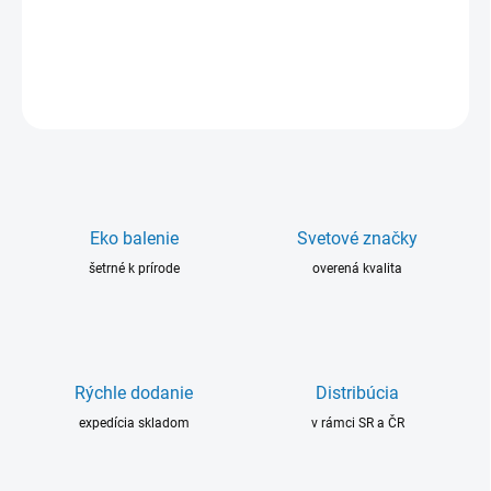
vplyvmi (vibrácie, nárazy, voda, chemikálie).
DETAILNÉ INFORMÁCIE
OPÝTAŤ SA
Eko balenie
Svetové značky
šetrné k prírode
overená kvalita
Rýchle dodanie
Distribúcia
expedícia skladom
v rámci SR a ČR