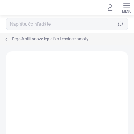
Prejsť
na
obsah
Hľadať
Ergo® silikónové lepidlá a tesniace hmoty
Podrobnosti hodnotenia
Neohodnotené
ZNAČKA:
KISLING