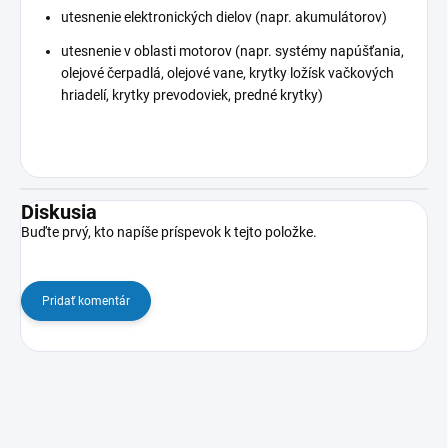
utesnenie elektronických dielov (napr. akumulátorov)
utesnenie v oblasti motorov (napr. systémy napúšťania,
olejové čerpadlá, olejové vane, krytky ložísk vačkových
hriadelí, krytky prevodoviek, predné krytky)
Diskusia
Buďte prvý, kto napíše príspevok k tejto položke.
Pridať komentár