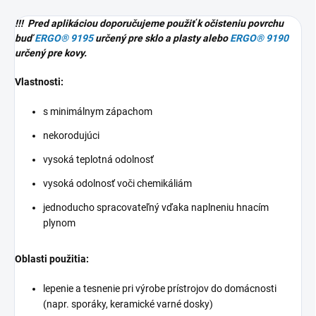
!!! Pred aplikáciou doporučujeme použiť k očisteniu povrchu
buď
ERGO® 9195
určený pre sklo a plasty alebo
ERGO® 9190
určený pre kovy.
Vlastnosti:
s minimálnym zápachom
nekorodujúci
vysoká teplotná odolnosť
vysoká odolnosť voči chemikáliám
jednoducho spracovateľný vďaka naplneniu hnacím
plynom
Oblasti použitia:
lepenie a tesnenie pri výrobe prístrojov do domácnosti
(napr. sporáky, keramické varné dosky)