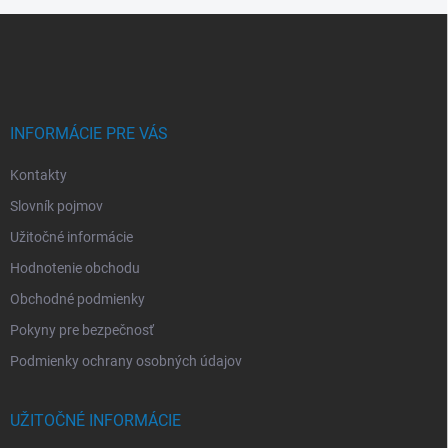
Z
á
p
ä
t
i
INFORMÁCIE PRE VÁS
e
Kontakty
Slovník pojmov
Užitočné informácie
Hodnotenie obchodu
Obchodné podmienky
Pokyny pre bezpečnosť
Podmienky ochrany osobných údajov
UŽITOČNÉ INFORMÁCIE