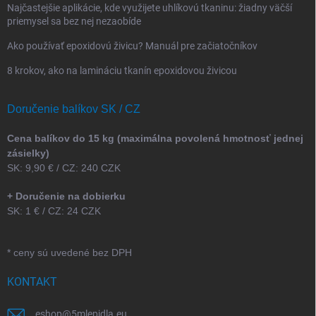
Najčastejšie aplikácie, kde využijete uhlíkovú tkaninu: žiadny väčší
priemysel sa bez nej nezaobíde
Ako používať epoxidovú živicu? Manuál pre začiatočníkov
8 krokov, ako na lamináciu tkanín epoxidovou živicou
Doručenie balíkov SK / CZ
Cena balíkov do 15 kg (maximálna povolená hmotnosť jednej
zásielky)
SK: 9,90 € / CZ: 240 CZK
+ Doručenie na dobierku
SK: 1 € / CZ: 24 CZK
* ceny sú uvedené bez DPH
KONTAKT
eshop
@
5mlepidla.eu