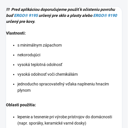
!!! Pred aplikáciou doporučujeme použiť k očisteniu povrchu
buď
ERGO® 9195
určený pre sklo a plasty alebo
ERGO® 9190
určený pre
kovy.
Vlastnosti:
s minimálnym zápachom
nekorodujúci
vysoká teplotná odolnosť
vysoká odolnosť voči chemikáliám
jednoducho spracovateľný vďaka naplneniu hnacím
plynom
Oblasti použitia:
lepenie a tesnenie pri výrobe prístrojov do domácnosti
(napr. sporáky, keramické varné dosky)