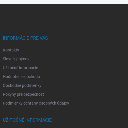
Z
á
p
ä
t
i
INFORMÁCIE PRE VÁS
e
Kontakty
Slovník pojmov
Užitočné informácie
Hodnotenie obchodu
Obchodné podmienky
Pokyny pre bezpečnosť
Podmienky ochrany osobných údajov
UŽITOČNÉ INFORMÁCIE