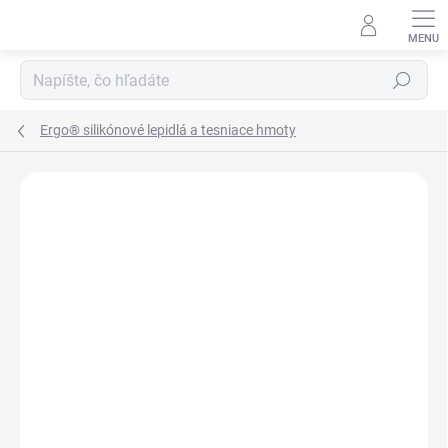
Prejsť
na
obsah
Hľadať
Ergo® silikónové lepidlá a tesniace hmoty
Podrobnosti hodnotenia
Neohodnotené
ZNAČKA:
KISLING