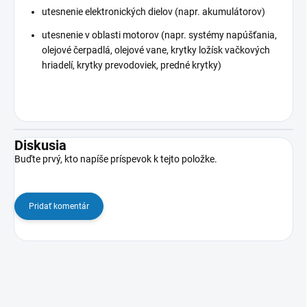
utesnenie elektronických dielov (napr. akumulátorov)
utesnenie v oblasti motorov (napr. systémy napúšťania,
olejové čerpadlá, olejové vane, krytky ložísk vačkových
hriadelí, krytky prevodoviek, predné krytky)
Diskusia
Buďte prvý, kto napíše príspevok k tejto položke.
Pridať komentár