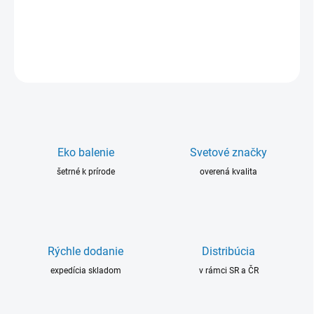
vplyvmi (vibrácie, nárazy, voda, chemikálie).
DETAILNÉ INFORMÁCIE
OPÝTAŤ SA
Eko balenie
Svetové značky
šetrné k prírode
overená kvalita
Rýchle dodanie
Distribúcia
expedícia skladom
v rámci SR a ČR