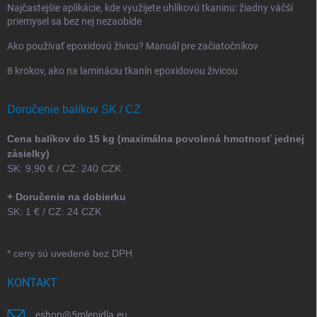
Najčastejšie aplikácie, kde využijete uhlíkovú tkaninu: žiadny väčší
priemysel sa bez nej nezaobíde
Ako používať epoxidovú živicu? Manuál pre začiatočníkov
8 krokov, ako na lamináciu tkanín epoxidovou živicou
Doručenie balíkov SK / CZ
Cena balíkov do 15 kg (maximálna povolená hmotnosť jednej
zásielky)
SK: 9,90 € / CZ: 240 CZK
+ Doručenie na dobierku
SK: 1 € / CZ: 24 CZK
* ceny sú uvedené bez DPH
KONTAKT
eshop
@
5mlepidla.eu