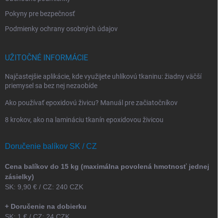
Pokyny pre bezpečnosť
Podmienky ochrany osobných údajov
UŽITOČNÉ INFORMÁCIE
Najčastejšie aplikácie, kde využijete uhlíkovú tkaninu: žiadny väčší
priemysel sa bez nej nezaobíde
Ako používať epoxidovú živicu? Manuál pre začiatočníkov
8 krokov, ako na lamináciu tkanín epoxidovou živicou
Doručenie balíkov SK / CZ
Cena balíkov do 15 kg (maximálna povolená hmotnosť jednej
zásielky)
SK: 9,90 € / CZ: 240 CZK
+ Doručenie na dobierku
SK: 1 € / CZ: 24 CZK