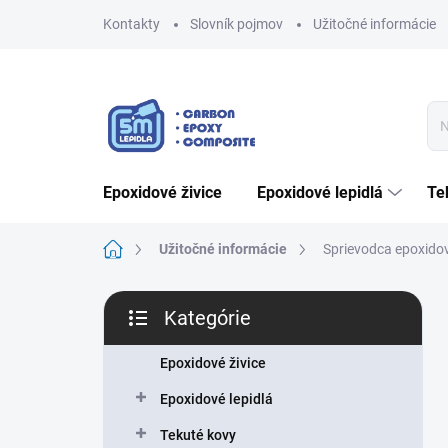
Prejsť
Kontakty
Slovník pojmov
Užitočné informácie
na
obsah
epoxidové živice
epoxidové lepidlá
t
Domov
Užitočné informácie
Sprievodca epoxidov
B
Kategórie
o
Preskočiť
č
kategórie
n
Epoxidové živice
ý
Epoxidové lepidlá
p
a
Tekuté kovy