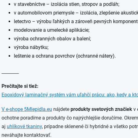
v stavebníctve – izolácia stien, stropov a podláh;
v automobilovom priemysle – izolácia, zlepšenie akustic
letectvo – výrobu ľahkých a zároveň pevných komponent
modelovanie a umelecké aplikácie;
výroba ochranných obalov a balení;
výroba nábytku;
leštenie a ochrana povrchov (ochranné nátery).
________
Prečítajte si tiež:
Epoxidový laminačný systém vám uľahčí prácu: ako, kedy a kt
V e-shope 5Mlepidla.eu
nájdete
produkty svetových značiek
v 
ochotne poradíme a produkty čo najrýchlejšie doručíme. Okrem
aj
uhlíkové tkaniny
, prípadne sklenené či hybridné a všetko pot
neváhajte kontaktovať.