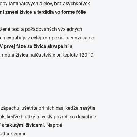
oby laminátových dielov, bez akýchkoľvek
i zmesi živice a tvrdidla vo forme fólie
položené podľa požadovaných výsledných
ch extrahuje v celej kompozícii a vloží sa do
V prvej fáze sa živica skvapalní
a
amotná
živica
najčastejšie pri teplote 120 °C.
zápachu, ušetríte pri nich čas, keďže
nasýtia
ak, keďže hladký a lesklý povrch sa dosiahne
 s tekutými živicami.
Naproti
skladovania.