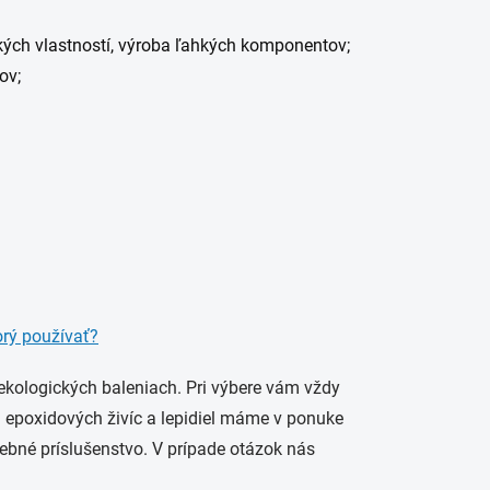
kých vlastností, výroba ľahkých komponentov;
ov;
orý používať?
ekologických baleniach. Pri výbere vám vždy
 epoxidových živíc a lepidiel máme v ponuke
rebné príslušenstvo. V prípade otázok nás