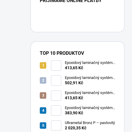
PRIJÍMAME ONLINE PLATBY
TOP 10 PRODUKTOV
Epoxidový laminačný systém
LETOXIT® PR102 + EM263
413,65 Kč
Epoxidový laminačný systém
LETOXIT® PR220 + EM316
502,91 Kč
Epoxidový laminačný systém
LETOXIT® PR220 + EM315
413,65 Kč
Epoxidový laminačný systém
LETOXIT® PR102 + EM420
383,90 Kč
Ultrametal Bronz P – pastovitý
2 020,35 Kč