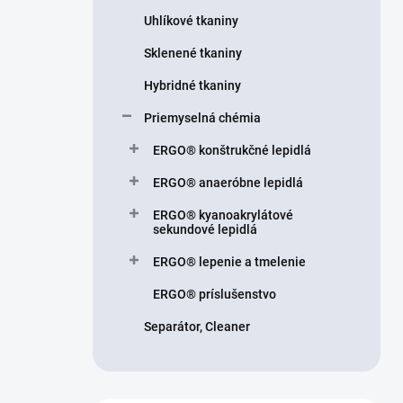
n
Uhlíkové tkaniny
e
l
Sklenené tkaniny
Hybridné tkaniny
Priemyselná chémia
ERGO® konštrukčné lepidlá
ERGO® anaeróbne lepidlá
ERGO® kyanoakrylátové
sekundové lepidlá
ERGO® lepenie a tmelenie
ERGO® príslušenstvo
Separátor, Cleaner