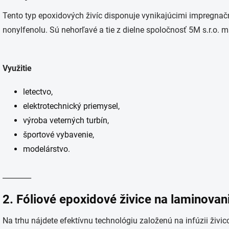
Tento typ epoxidových živíc disponuje vynikajúcimi impregnačn
nonylfenolu. Sú nehorľavé a tie z dielne spoločnosť 5M s.r.o. ma
Využitie
letectvo,
elektrotechnický priemysel,
výroba veterných turbín,
športové vybavenie,
modelárstvo.
________
2. Fóliové epoxidové živice na laminovan
Na trhu nájdete efektívnu technológiu založenú na infúzii živi