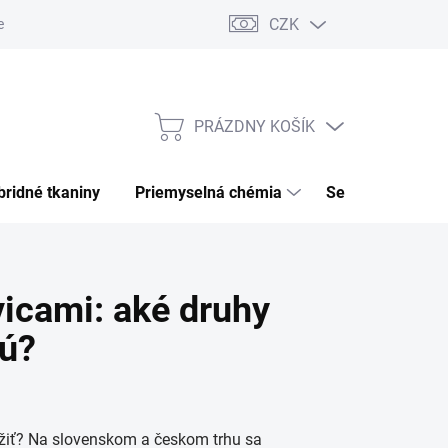
CZK
ečnosť
Podmienky ochrany osobných údajov
PRÁZDNY KOŠÍK
NÁKUPNÝ
KOŠÍK
ybridné tkaniny
priemyselná chémia
separátor, clean
icami: aké druhy
jú?
oužiť? Na slovenskom a českom trhu sa