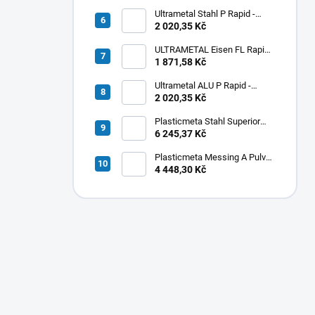
Ultrametal Stahl P Rapid -
pastovitý
2 020,35 Kč
ULTRAMETAL Eisen FL Rapid -
tekutý
1 871,58 Kč
Ultrametal ALU P Rapid -
pastovitý
2 020,35 Kč
Plasticmeta Stahl Superior
Pulver - oceľ
6 245,37 Kč
Plasticmeta Messing A Pulver
- mosadz
4 448,30 Kč