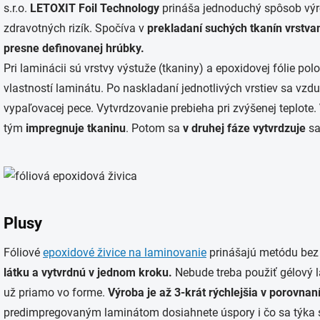
s.r.o.
LETOXIT Foil Technology
prináša jednoduchý spôsob výr
zdravotných rizík. Spočíva v
prekladaní suchých tkanín vrstvam
presne definovanej hrúbky.
Pri laminácii sú vrstvy výstuže (tkaniny) a epoxidovej fólie 
vlastností laminátu. Po naskladaní jednotlivých vrstiev sa vzdu
vypaľovacej pece. Vytvrdzovanie prebieha pri zvýšenej teplote.
tým
impregnuje tkaninu
. Potom sa
v druhej fáze vytvrdzuje
s
Plusy
Fóliové
epoxidové živice na laminovanie
prinášajú metódu bez 
látku a vytvrdnú v jednom kroku.
Nebude treba použiť gélový l
už priamo vo forme.
Výroba je až 3-krát rýchlejšia v porovnaní
predimpregovaným laminátom dosiahnete úspory i čo sa týka 