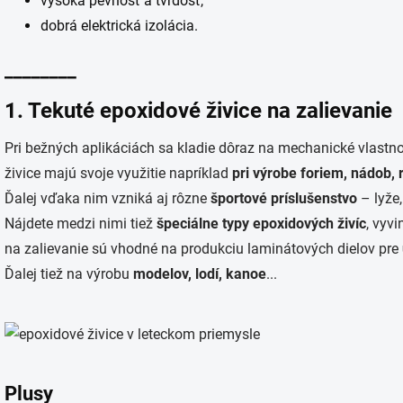
vysoká pevnosť a tvrdosť,
dobrá elektrická izolácia.
________
1. Tekuté epoxidové živice na zalievanie
Pri bežných aplikáciách sa kladie dôraz na mechanické vlastn
živice majú svoje využitie napríklad
pri výrobe foriem, nádob, r
Ďalej vďaka nim vzniká aj rôzne
športové príslušenstvo
– lyže
Nájdete medzi nimi tiež
špeciálne typy epoxidových živíc
, vyvi
na zalievanie sú vhodné na produkciu laminátových dielov pre
Ďalej tiež na výrobu
modelov, lodí, kanoe
...
Plusy