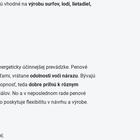
sú vhodné na
výrobu surfov, lodí, lietadiel,
energeticky účinnejšej prevádzke. Penové
ťami, vrátane
odolnosti voči nárazu
. Bývajú
opnosť, teda
dobre priľnú k rôznym
teriálov. No a v neposlednom rade penové
čo poskytuje flexibilitu v návrhu a výrobe.
í;