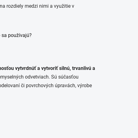
na rozdiely medzi nimi a využitie v
osťou vytvrdnúť a vytvoriť silnú, trvanlivú a
iemyselných odvetviach. Sú súčasťou
modelovaní či povrchových úpravách, výrobe