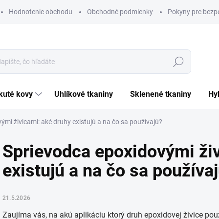
Hodnotenie obchodu
Obchodné podmienky
Pokyny pre bezp
Hľadať
ekuté kovy
uhlíkové tkaniny
sklenené tkaniny
h
ými živicami: aké druhy existujú a na čo sa používajú?
Sprievodca epoxidovými živ
existujú a na čo sa používa
21.5.2026
Zaujíma vás, na akú aplikáciu ktorý druh epoxidovej živice p