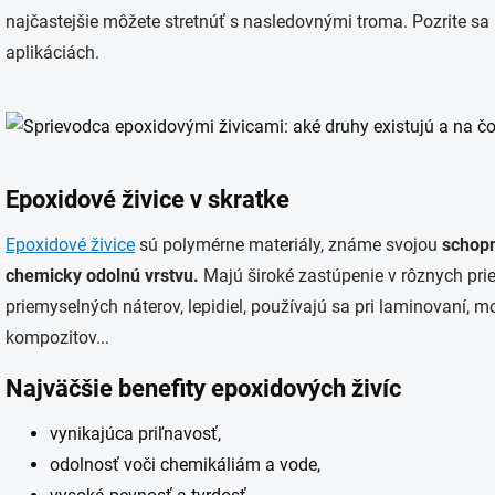
najčastejšie môžete stretnúť s nasledovnými troma. Pozrite sa 
aplikáciách.
Epoxidové živice v skratke
Epoxidové živice
sú polymérne materiály, známe svojou
schopn
chemicky odolnú vrstvu.
Majú široké zastúpenie v rôznych pr
priemyselných náterov, lepidiel, používajú sa pri laminovaní, 
kompozitov...
Najväčšie benefity epoxidových živíc
vynikajúca priľnavosť,
odolnosť voči chemikáliám a vode,