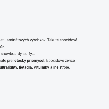
osti laminátových výrobkov. Tekuté epoxidové
úr.
, snowboardy, surfy...
nuté pre
letecký priemysel
. Epoxidové živice
ultralighty, lietadlá, vrtuľníky
a iné stroje.