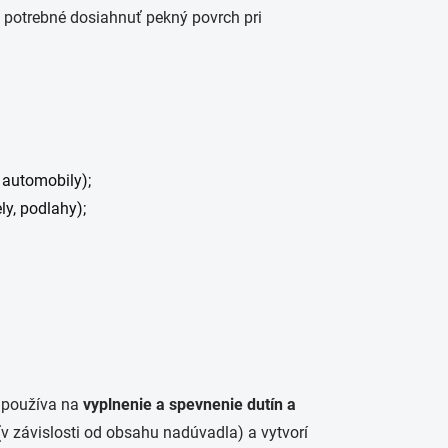
e potrebné dosiahnuť pekný povrch pri
 automobily);
ly, podlahy);
 používa na
vyplnenie a spevnenie dutín a
(v závislosti od obsahu nadúvadla) a vytvorí