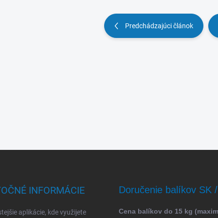
Predchádzajúci článok
TOČNÉ INFORMÁCIE
Doručenie balíkov SK 
Cena balíkov do 15 kg (maxi
tejšie aplikácie, kde využijete