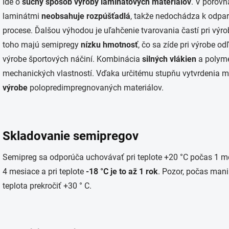
Ide o
suchý spôsob výroby laminátových materiálov
. V porov
laminátmi
neobsahuje rozpúšťadlá
, takže nedochádza k odpa
procese. Ďalšou výhodou je uľahčenie tvarovania častí pri výr
toho majú semipregy
nízku hmotnosť
, čo sa zíde pri výrobe od
výrobe športových náčiní. Kombinácia
silných vlákien
a polymé
mechanických vlastností. Vďaka určitému stupňu vytvrdenia ma
výrobe
polopredimpregnovaných materiálov.
Skladovanie semipregov
Semipreg sa odporúča uchovávať pri teplote +20 °C počas 1 mes
4 mesiace a pri teplote
-18 °C je to až 1 rok
. Pozor, počas mani
teplota prekročiť +30 ° C.