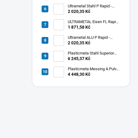
Ultrametal Stahl P Rapid -
pastovitý
2 020,35 Kč
ULTRAMETAL Eisen FL Rapid -
tekutý
1 871,58 Kč
Ultrametal ALU P Rapid -
pastovitý
2 020,35 Kč
Plasticmeta Stahl Superior
Pulver - oceľ
6 245,37 Kč
Plasticmeta Messing A Pulver
- mosadz
4 448,30 Kč