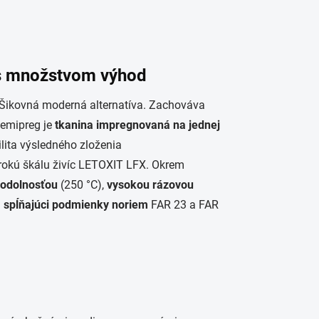
 s množstvom výhod
Šikovná moderná alternatíva. Zachováva
Semipreg je
tkanina impregnovaná na jednej
ilita výsledného zloženia
rokú škálu živíc LETOXIT LFX. Okrem
 odolnosťou
(250 °C),
vysokou rázovou
g
spĺňajúci podmienky noriem
FAR 23 a FAR