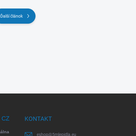
Ďalší článok
/ CZ
KONTAKT
málna
eshop
@
5mlepidla.eu