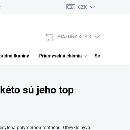
CZK
ečnosť
Podmienky ochrany osobných údajov
PRÁZDNY KOŠÍK
NÁKUPNÝ
KOŠÍK
ybridné tkaniny
priemyselná chémia
separátor, clean
akéto sú jeho top
presýtená polymérnou matricou. Obvykle býva