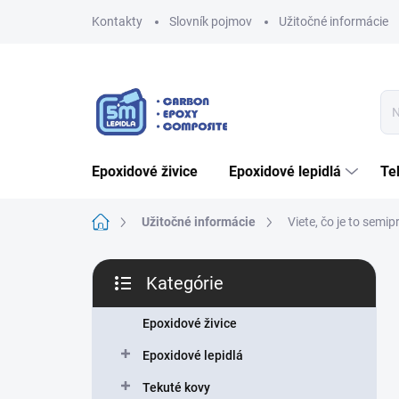
Prejsť
Kontakty
Slovník pojmov
Užitočné informácie
na
obsah
epoxidové živice
epoxidové lepidlá
t
Domov
Užitočné informácie
Viete, čo je to semi
B
Kategórie
o
Preskočiť
č
kategórie
n
Epoxidové živice
ý
Epoxidové lepidlá
p
a
Tekuté kovy