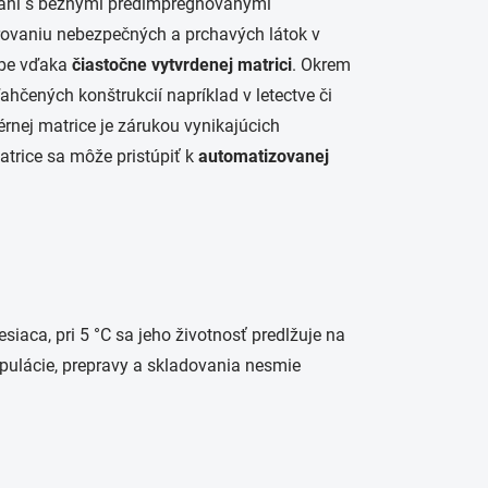
naní s bežnými predimpregnovanými
rovaniu nebezpečných a prchavých látok v
obe vďaka
čiastočne vytvrdenej matrici
. Okrem
ľahčených konštrukcií napríklad v letectve či
rnej matrice je zárukou vynikajúcich
trice sa môže pristúpiť k
automatizovanej
iaca, pri 5 °C sa jeho životnosť predlžuje na
pulácie, prepravy a skladovania nesmie