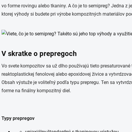
vo forme rovingu alebo tkaniny. A čo je to semipreg? Jedna z je
ktorej výhody si budete pri výrobe kompozitných materiálov po
V skratke o prepregoch
Vo svete kompozitov sa už dlho používajú tieto presaturované t
reaktoplastickej fenolovej alebo epoxidovej živice a vytvrdzov
Obsah výstuže je voliteľný podľa typu prepregu. Ten sa vytvrd
forme na finálny kompozitný diel.
Typy prepregov
uniaxiálny,štandardný s tkaninovou výstužou,