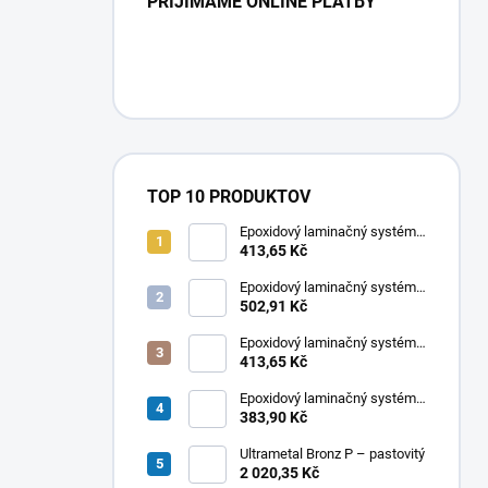
PRIJÍMAME ONLINE PLATBY
TOP 10 PRODUKTOV
Epoxidový laminačný systém
LETOXIT® PR102 + EM263
413,65 Kč
Epoxidový laminačný systém
LETOXIT® PR220 + EM316
502,91 Kč
Epoxidový laminačný systém
LETOXIT® PR220 + EM315
413,65 Kč
Epoxidový laminačný systém
LETOXIT® PR102 + EM420
383,90 Kč
Ultrametal Bronz P – pastovitý
2 020,35 Kč