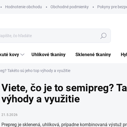
Hodnotenie obchodu
Obchodné podmienky
Pokyny pre bezp
Hľadať
ekuté kovy
uhlíkové tkaniny
sklenené tkaniny
h
preg? Takéto sú jeho top výhody a využitie
Viete, čo je to semipreg? T
výhody a využitie
21.5.2026
Prepreg je sklenená, uhlíková, prípadne kombinovaná výstuž 