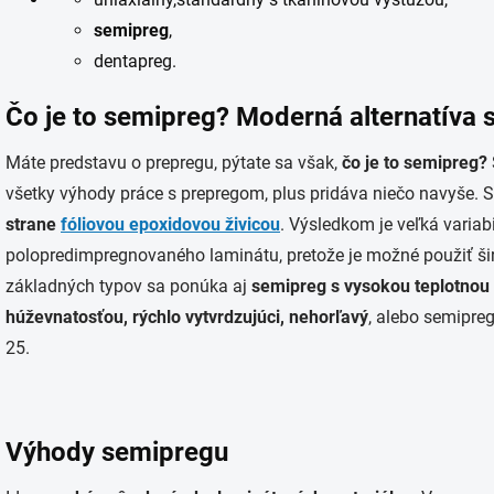
semipreg
,
dentapreg.
Čo je to semipreg? Moderná alternatíva
Máte predstavu o prepregu, pýtate sa však,
čo je to semipreg?
všetky výhody práce s prepregom, plus pridáva niečo navyše. 
strane
fóliovou epoxidovou živicou
. Výsledkom je veľká variab
polopredimpregnovaného laminátu, pretože je možné použiť ši
základných typov sa ponúka aj
semipreg s vysokou teplotnou
húževnatosťou, rýchlo vytvrdzujúci, nehorľavý
, alebo semipre
25.
Výhody semipregu