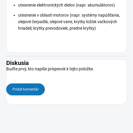
utesnenie elektronických dielov (napr. akumulátorov)
utesnenie v oblasti motorov (napr. systémy napúšťania,
olejové čerpadlá, olejové vane, krytky ložísk vačkových
hriadelí, krytky prevodoviek, predné krytky)
Diskusia
Buďte prvý, kto napíše príspevok k tejto položke.
Pridať komentár