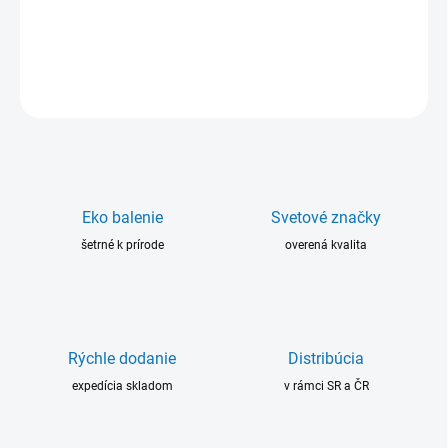
vplyvmi (vibrácie, nárazy, voda, chemikálie).
DETAILNÉ INFORMÁCIE
OPÝTAŤ SA
Eko balenie
Svetové značky
šetrné k prírode
overená kvalita
Rýchle dodanie
Distribúcia
expedícia skladom
v rámci SR a ČR