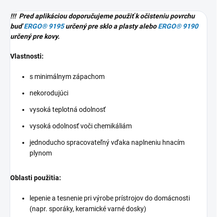
!!! Pred aplikáciou doporučujeme použiť k očisteniu povrchu
buď
ERGO® 9195
určený pre sklo a plasty alebo
ERGO® 9190
určený pre kovy.
Vlastnosti:
s minimálnym zápachom
nekorodujúci
vysoká teplotná odolnosť
vysoká odolnosť voči chemikáliám
jednoducho spracovateľný vďaka naplneniu hnacím
plynom
Oblasti použitia:
lepenie a tesnenie pri výrobe prístrojov do domácnosti
(napr. sporáky, keramické varné dosky)