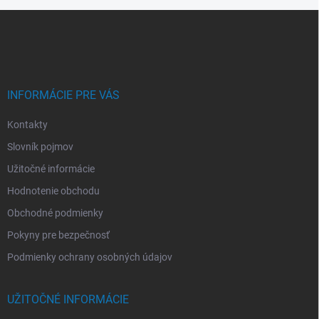
Z
á
p
ä
t
i
INFORMÁCIE PRE VÁS
e
Kontakty
Slovník pojmov
Užitočné informácie
Hodnotenie obchodu
Obchodné podmienky
Pokyny pre bezpečnosť
Podmienky ochrany osobných údajov
UŽITOČNÉ INFORMÁCIE