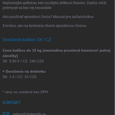
Najčastejšie aplikácie, kde využijete uhlíkovú tkaninu: žiadny väčší
priemysel sa bez nej nezaobíde
Ako používať epoxidovú živicu? Manuál pre začiatočníkov
8 krokov, ako na lamináciu tkanín epoxidovou živicou
Doručenie balíkov SK / CZ
Cena balíkov do 15 kg (maximálna povolená hmotnosť jednej
zásielky)
SK: 9,90 € / CZ: 240 CZK
+ Doručenie na dobierku
SK: 1 € / CZ: 24 CZK
* ceny sú uvedené bez DPH
KONTAKT
eshop
@
5mlepidla.eu