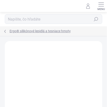
Prejsť
na
obsah
Hľadať
Ergo® silikónové lepidlá a tesniace hmoty
Podrobnosti hodnotenia
Neohodnotené
ZNAČKA:
KISLING